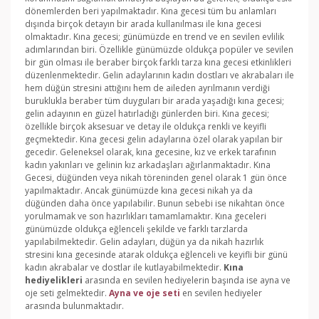
dönemlerden beri yapılmaktadır. Kına gecesi tüm bu anlamları
dışında birçok detayın bir arada kullanılması ile kına gecesi
olmaktadır. Kına gecesi; günümüzde en trend ve en sevilen evlilik
adımlarından biri. Özellikle günümüzde oldukça popüler ve sevilen
bir gün olması ile beraber birçok farklı tarza kına gecesi etkinlikleri
düzenlenmektedir. Gelin adaylarının kadın dostları ve akrabaları ile
hem düğün stresini attığını hem de aileden ayrılmanın verdiği
buruklukla beraber tüm duyguları bir arada yaşadığı kına gecesi;
gelin adayının en güzel hatırladığı günlerden biri. Kına gecesi;
özellikle birçok aksesuar ve detay ile oldukça renkli ve keyifli
geçmektedir. Kına gecesi gelin adaylarına özel olarak yapılan bir
gecedir. Geleneksel olarak, kına gecesine, kız ve erkek tarafının
kadın yakınları ve gelinin kız arkadaşları ağırlanmaktadır. Kına
Gecesi, düğünden veya nikah töreninden genel olarak 1 gün önce
yapılmaktadır. Ancak günümüzde kına gecesi nikah ya da
düğünden daha önce yapılabilir. Bunun sebebi ise nikahtan önce
yorulmamak ve son hazırlıkları tamamlamaktır. Kına geceleri
günümüzde oldukça eğlenceli şekilde ve farklı tarzlarda
yapılabilmektedir. Gelin adayları, düğün ya da nikah hazırlık
stresini kına gecesinde atarak oldukça eğlenceli ve keyifli bir günü
kadın akrabalar ve dostlar ile kutlayabilmektedir.
Kına
hediyelikleri
arasında en sevilen hediyelerin başında ise ayna ve
oje seti gelmektedir.
Ayna ve oje seti
en sevilen hediyeler
arasında bulunmaktadır.