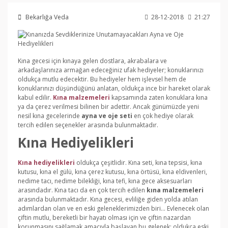
Bekarlığa Veda
28-12-2018
21:27
Kına gecesi için kınaya gelen dostlara, akrabalara ve
arkadaşlarınıza armağan edeceğiniz ufak hediyeler; konuklarınızı
oldukça mutlu edecektir. Bu hediyeler hem işlevsel hem de
konuklarınızı düşündüğünü anlatan, oldukça ince bir hareket olarak
kabul edilir.
Kına malzemeleri
kapsamında zaten konuklara kına
ya da çerez verilmesi bilinen bir adettir. Ancak günümüzde yeni
nesil kına gecelerinde
ayna ve oje seti
en çok hediye olarak
tercih edilen seçenekler arasında bulunmaktadır.
Kına Hediyelikleri
Kına hediyelikleri
oldukça çeşitlidir. Kına seti, kına tepsisi, kına
kutusu, kına el gülü, kına çerez kutusu, kına örtüsü, kına eldivenleri,
nedime tacı, nedime bilekliği, kına tefi, kına gece aksesuarları
arasındadır. Kına tacı da en çok tercih edilen
kına malzemeleri
arasında bulunmaktadır. Kına gecesi, evliliğe giden yolda atılan
adımlardan olan ve en eski geleneklerimizden biri... Evlenecek olan
çiftin mutlu, bereketli bir hayatı olması için ve çiftin nazardan
korunmasını sağlamak amacıyla başlayan bu gelenek; oldukça eski