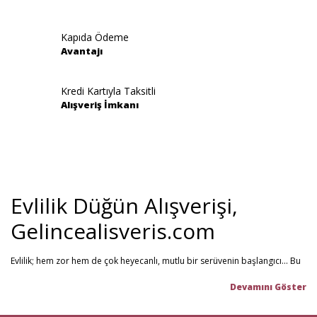
Kapıda Ödeme
Avantajı
Kredi Kartıyla Taksitli
Alışveriş İmkanı
Evlilik Düğün Alışverişi,
Gelincealisveris.com
Evlilik; hem zor hem de çok heyecanlı, mutlu bir serüvenin başlangıcı... Bu
stresli dönemi olabildiğince mutlu geçirmenizi sağlamayı hedefliyoruz.
Gelince Alışveriş; 2013 senesinden beri hizmet veren ve müşteri
memnuniyetini ön planda tutan firmamız, evlilik telaşındaki çiftlerin en
büyük yardımcısı! Yeni hayatınıza başlarken ihtiyacınız olabilecek tüm