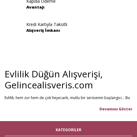
Kapıda Ödeme
Avantajı
Kredi Kartıyla Taksitli
Alışveriş İmkanı
Evlilik Düğün Alışverişi,
Gelincealisveris.com
Evlilik; hem zor hem de çok heyecanlı, mutlu bir serüvenin başlangıcı... Bu
stresli dönemi olabildiğince mutlu geçirmenizi sağlamayı hedefliyoruz.
Gelince Alışveriş; 2013 senesinden beri hizmet veren ve müşteri
memnuniyetini ön planda tutan firmamız, evlilik telaşındaki çiftlerin en
büyük yardımcısı! Yeni hayatınıza başlarken ihtiyacınız olabilecek tüm
nikah şekeri
,
kına malzemeleri
,
düğün malzemeleri
,
gelin çeyizi
,
KATEGORİLER
çeyiz malzemeleri
,
gelin hamamı
,
bekarlığa veda partisi
malzemeleri
gibi ürünleri tek bir mağaza üzerinden en iyi fiyat ile satın