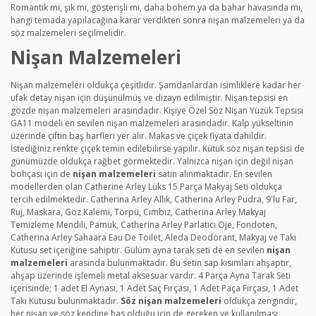
Romantik mi, şık mı, gösterişli mi, daha bohem ya da bahar havasında mı,
hangi temada yapılacağına karar verdikten sonra nişan malzemeleri ya da
söz malzemeleri seçilmelidir.
Nişan Malzemeleri
Nişan malzemeleri oldukça çeşitlidir. Şamdanlardan isimliklere kadar her
ufak detay nişan için düşünülmüş ve dizayn edilmiştir. Nişan tepsisi en
gözde nişan malzemeleri arasındadır. Kişiye Özel Söz Nişan Yüzük Tepsisi
GA11 modeli en sevilen nişan malzemeleri arasındadır. Kalp yükseltinin
üzerinde çiftin baş harfleri yer alır. Makas ve çiçek fiyata dahildir.
İstediğiniz renkte çiçek temin edilebilirse yapılır. Kütük söz nişan tepsisi de
günümüzde oldukça rağbet görmektedir. Yalnızca nişan için değil nişan
bohçası için de
nişan malzemeleri
satın alınmaktadır. En sevilen
modellerden olan Catherine Arley Lüks 15 Parça Makyaj Seti oldukça
tercih edilmektedir. Catherina Arley Allık, Catherina Arley Pudra, 9'lu Far,
Ruj, Maskara, Göz Kalemi, Törpü, Cımbız, Catherina Arley Makyaj
Temizleme Mendili, Pamuk, Catherina Arley Parlatıcı Oje, Fondoten,
Catherina Arley Sahaara Eau De Toilet, Aleda Deodorant, Makyaj ve Takı
Kutusu set içeriğine sahiptir. Gülüm ayna tarak seti de en sevilen
nişan
malzemeleri
arasında bulunmaktadır. Bu setin sap kısımları ahşaptır,
ahşap üzerinde işlemeli metal aksesuar vardır. 4 Parça Ayna Tarak Seti
içerisinde; 1 adet El Aynası, 1 Adet Saç Fırçası, 1 Adet Paça Fırçası, 1 Adet
Takı Kutusu bulunmaktadır.
Söz nişan malzemeleri
oldukça zengindir,
her nişan ve söz kendine has olduğu için de gereken ve kullanılması