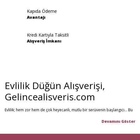
Kapıda Ödeme
Avantajı
Kredi Kartıyla Taksitli
Alışveriş İmkanı
Evlilik Düğün Alışverişi,
Gelincealisveris.com
Evlilik; hem zor hem de çok heyecanlı, mutlu bir serüvenin başlangıcı... Bu
stresli dönemi olabildiğince mutlu geçirmenizi sağlamayı hedefliyoruz.
Gelince Alışveriş; 2013 senesinden beri hizmet veren ve müşteri
memnuniyetini ön planda tutan firmamız, evlilik telaşındaki çiftlerin en
büyük yardımcısı! Yeni hayatınıza başlarken ihtiyacınız olabilecek tüm
nikah şekeri
,
kına malzemeleri
,
düğün malzemeleri
,
gelin çeyizi
,