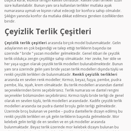
başlıca kural; elbette terliğin kaliteli olmasıdır. Kaliteli olan terlikler uzun
süre kullanılabilir. Bunun yanı sıra kullanılan terlikler mutlaka ayak
numarasına uymalı ve kişinin rahat edeceği bir konfora sahip olmalıdır.
Şıklığın yanında konfor da mutlaka dikkat edilmesi gereken özelliklerden
biridir.
Çeyizlik Terlik Çeşitleri
Çeyizlik terlik çeşitleri
arasında birçok model bulunmaktadır. Gelin
adaylarının en çok beğendiği ve talep ettiği terliklerin başında ise
üzerinde ‘’ bride ’’ yazan modeller gelmektedir. Genel itibari ile çeyizlik
terlik oldukça zengin çeşitliliğe sahip olmaktadır. Her zevke, her stile ve
her yaşa uygun olarak çeyizlik terlik modelleri bulunabilmektedir. Bunun
yanı sıra üzerinde gelin yani bride yazan terlik modelleri dışında tüylü ve
renkli çeyizlik terlikleri
de bulunmaktadır.
Renkli çeyizlik terlikleri
arasında en sevilen renk modeller; Kırmızı, beyaz, fuşya, pembe, pudra
pembe, lila, siyah, krem olmaktadır. Bu terlik modelleri arasından dantel
seçeneklerinden birini seçebilirsiniz. Terlik numarası ve dantel rengini
seçenekler bölümünden seçebilirsiniz. Kırmızı tüylü bride terliği de genel
olarak en sevilen tüylü, terlik modelleri arasındadır. Kadife çeyizlik terlik
modelleri arasında ise pudra dantel broşlu gelin terliği gelmektedir.
Üzerinde broş bulunan ve pembe – pudra dantellerle dizayn edilmiş bu
renkli çeyizlik terlikleri
en şık gelin terliklerin başında gelmektedir. Mor
kelebek gelin terliği de en sevilen ve en şık modeller arasında
bulunmaktadır. Beyaz terlik üzerinde mor kelebek dizaynı bulunan bu