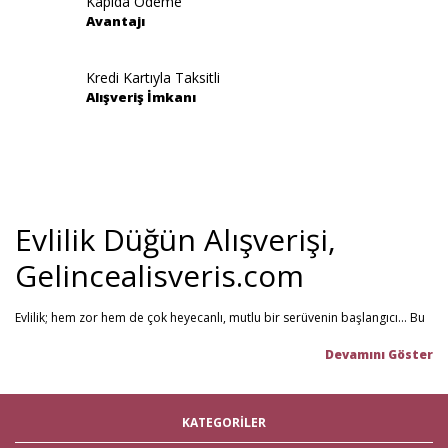
Kapıda Ödeme
Avantajı
Kredi Kartıyla Taksitli
Alışveriş İmkanı
Evlilik Düğün Alışverişi,
Gelincealisveris.com
Evlilik; hem zor hem de çok heyecanlı, mutlu bir serüvenin başlangıcı... Bu
stresli dönemi olabildiğince mutlu geçirmenizi sağlamayı hedefliyoruz.
Gelince Alışveriş; 2013 senesinden beri hizmet veren ve müşteri
memnuniyetini ön planda tutan firmamız, evlilik telaşındaki çiftlerin en
büyük yardımcısı! Yeni hayatınıza başlarken ihtiyacınız olabilecek tüm
nikah şekeri
,
kına malzemeleri
,
düğün malzemeleri
,
gelin çeyizi
,
KATEGORİLER
çeyiz malzemeleri
,
gelin hamamı
,
bekarlığa veda partisi
malzemeleri
gibi ürünleri tek bir mağaza üzerinden en iyi fiyat ile satın