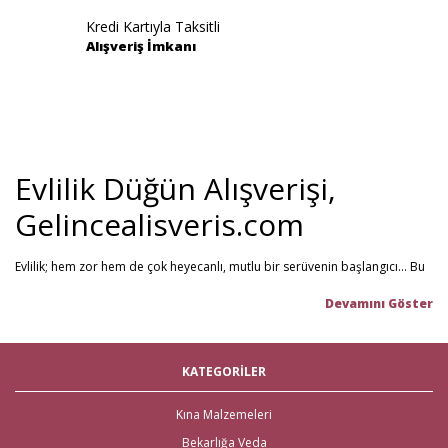
Kredi Kartıyla Taksitli
Alışveriş İmkanı
Evlilik Düğün Alışverişi,
Gelincealisveris.com
Evlilik; hem zor hem de çok heyecanlı, mutlu bir serüvenin başlangıcı... Bu
stresli dönemi olabildiğince mutlu geçirmenizi sağlamayı hedefliyoruz.
Gelince Alışveriş; 2013 senesinden beri hizmet veren ve müşteri
memnuniyetini ön planda tutan firmamız, evlilik telaşındaki çiftlerin en
büyük yardımcısı! Yeni hayatınıza başlarken ihtiyacınız olabilecek tüm
nikah şekeri
,
kına malzemeleri
,
düğün malzemeleri
,
gelin çeyizi
,
KATEGORİLER
çeyiz malzemeleri
,
gelin hamamı
,
bekarlığa veda partisi
malzemeleri
gibi ürünleri tek bir mağaza üzerinden en iyi fiyat ile satın
alabilirsiniz. Bu stresli süreçte mağaza mağaza dolaşmak yerine, Gelince
Kına Malzemeleri
Alışveriş üzerinden ihtiyacınız olan tüm nikah, kına, nişan ve düğün
Bekarlığa Veda
malzemelerini en hızlı teslimat ile en iyi fiyat ve kaliteli ürün seçenekleri ile