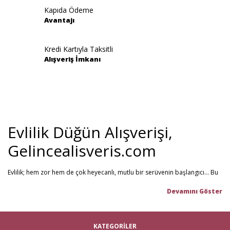
Kapıda Ödeme
Avantajı
Gönder
Kredi Kartıyla Taksitli
Alışveriş İmkanı
Evlilik Düğün Alışverişi,
Gelincealisveris.com
Evlilik; hem zor hem de çok heyecanlı, mutlu bir serüvenin başlangıcı... Bu
stresli dönemi olabildiğince mutlu geçirmenizi sağlamayı hedefliyoruz.
Gelince Alışveriş; 2013 senesinden beri hizmet veren ve müşteri
memnuniyetini ön planda tutan firmamız, evlilik telaşındaki çiftlerin en
büyük yardımcısı! Yeni hayatınıza başlarken ihtiyacınız olabilecek tüm
nikah şekeri
,
kına malzemeleri
,
düğün malzemeleri
,
gelin çeyizi
,
KATEGORİLER
çeyiz malzemeleri
,
gelin hamamı
,
bekarlığa veda partisi