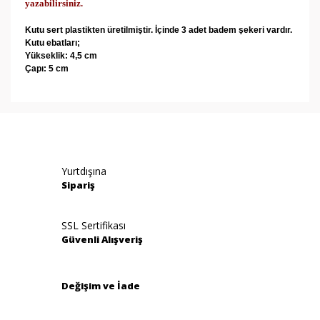
yazabilirsiniz.
Kutu sert plastikten üretilmiştir. İçinde 3 adet badem şekeri vardır.
Kutu ebatları;
Yükseklik: 4,5 cm
Çapı: 5 cm
Bu ürünün fiyat bilgisi, resim, ürün açıklamalarında ve
diğer konularda yetersiz gördüğünüz noktaları öneri
Bu ürüne ilk yorumu siz yapın!
formunu kullanarak tarafımıza iletebilirsiniz.
Görüş ve önerileriniz için teşekkür ederiz.
Yorum Yaz
Yurtdışına
Ürün resmi kalitesiz, bozuk veya görüntülenemiyor.
Sipariş
Ürün açıklamasında eksik bilgiler bulunuyor.
Ürün bilgilerinde hatalar bulunuyor.
SSL Sertifikası
Güvenli Alışveriş
Ürün fiyatı diğer sitelerden daha pahalı.
Bu ürüne benzer farklı alternatifler olmalı.
Değişim ve İade