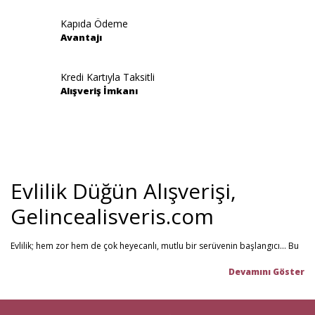
Kapıda Ödeme
Avantajı
Gönder
Kredi Kartıyla Taksitli
Alışveriş İmkanı
Evlilik Düğün Alışverişi,
Gelincealisveris.com
Evlilik; hem zor hem de çok heyecanlı, mutlu bir serüvenin başlangıcı... Bu
stresli dönemi olabildiğince mutlu geçirmenizi sağlamayı hedefliyoruz.
Gelince Alışveriş; 2013 senesinden beri hizmet veren ve müşteri
memnuniyetini ön planda tutan firmamız, evlilik telaşındaki çiftlerin en
büyük yardımcısı! Yeni hayatınıza başlarken ihtiyacınız olabilecek tüm
nikah şekeri
,
kına malzemeleri
,
düğün malzemeleri
,
gelin çeyizi
,