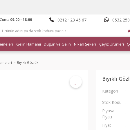
0212 123 45 67
0532 258
- Cuma
09:00 - 18:00
emeleri
Gelin Hamamı
Düğün ve Gelin
Nikah Şekeri
Çeyiz Ürünleri
Ç
zemeleri
Bıyıklı Gözlük
Bıyıklı Göz
Kategori
Stok Kodu
Piyasa
Fiyatı
Fiyat