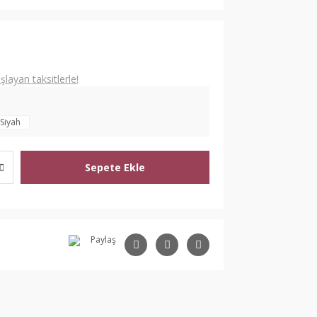
L
layan taksitlerle!
Siyah
Sepete Ekle
Paylaş