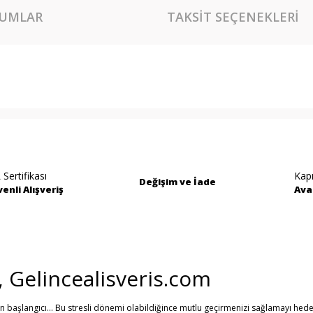
UMLAR
TAKSIT SEÇENEKLERI
rında ve diğer konularda yetersiz gördüğünüz noktaları öneri formunu kullan
Bu ürüne ilk yorumu siz yapın!
miyor.
Yorum Yaz
 Sertifikası
Kap
Değişim ve İade
enli Alışveriş
Ava
i, Gelincealisveris.com
in başlangıcı... Bu stresli dönemi olabildiğince mutlu geçirmenizi sağlamayı hede