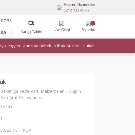
Müşteri Hizmetleri
0212 123 45 67
 07 58
Üye Girişi
Sepetim
ARA
Kargo Takibi
eyiz İçgiyim
Anne Ve Bebek
Yılbaşı Süsleri
Outlet
lük
Bekarlığa Veda Parti Malzemeleri
,
Düğün
Fotoğraf Aksesuarları
T2139
1
83,25 TL + KDV