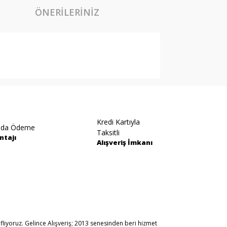
ÖNERILERINIZ
arak tarafımıza iletebilirsiniz.
Kredi Kartıyla
ıda Ödeme
Taksitli
ntajı
Alışveriş İmkanı
fliyoruz. Gelince Alışveriş; 2013 senesinden beri hizmet