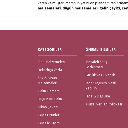
veren ve müşteri memnuniyetini ön planda tutan firmamız, 
malzemeleri
,
düğün malzemeleri
,
gelin çeyizi
,
çey
alabilirsiniz. Bu stresli süreçte mağaza mağaza dolaşmak y
kaliteli ürün seçenekleri ile satın alabilirsiniz.
Kredi kartı, Havale/Eft, Posta Çeki, Kapıda Ödeme, Payp
olanaklarımızla müşteri memnuniyetini en üst seviyede 
Tüm Türkiye ve tüm Dünya Ülkelerinden gelen siparişleri 
Nikah Şekeri ve En Kalit
KATEGORİLER
ÖNEMLİ BİLGİLER
Çeyiz malzemeleri
için en doğru adres elbette Gelince
Kına Malzemeleri
Mesafeli Satış
için kapıda ödeme imkanı ile beraber yalnızca çeyiz malz
Sözleşmesi
bekarlığa veda partisi malzemeleri
için de kapıda 
Bekarlığa Veda
içinde teslimat yapılmaktadır.
Gizlilik ve Güvenlik
Söz & Nişan
İhtiyacınız Olan Tüm Kı
Malzemeleri
İade/Değişim Nasıl
Yapılır?
Gelin Hamamı
Gelince Alışveriş üzerinden ihtiyacınız olan tüm kına malz
İade & Değişim
Düğün ve Gelin
kına kutuları, ekonomik setler, mezuniyet kına gecesi, çe
Kişisel Veriler Politikası
En Eğlenceli Bekarlığa V
Nikah Şekeri
Çeyiz Ürünleri
Bekarlığa veda partisi malzemeleri; büyük gününüzden önce e
Çeyiz İç Giyim
kılan ürünlerdir. Tüm gecenin keyifli olmasını sağlayan
b