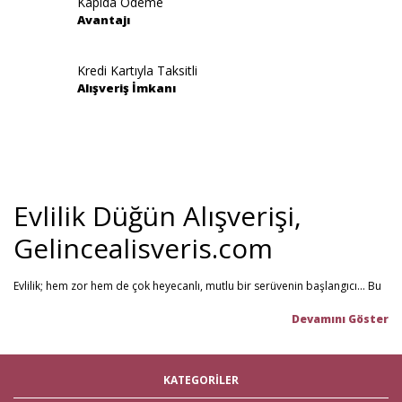
Kapıda Ödeme
Avantajı
Gönder
Kredi Kartıyla Taksitli
Alışveriş İmkanı
Evlilik Düğün Alışverişi,
Gelincealisveris.com
Evlilik; hem zor hem de çok heyecanlı, mutlu bir serüvenin başlangıcı... Bu
stresli dönemi olabildiğince mutlu geçirmenizi sağlamayı hedefliyoruz.
Gelince Alışveriş; 2013 senesinden beri hizmet veren ve müşteri
memnuniyetini ön planda tutan firmamız, evlilik telaşındaki çiftlerin en
büyük yardımcısı! Yeni hayatınıza başlarken ihtiyacınız olabilecek tüm
nikah şekeri
,
kına malzemeleri
,
düğün malzemeleri
,
gelin çeyizi
,
KATEGORİLER
çeyiz malzemeleri
,
gelin hamamı
,
bekarlığa veda partisi
malzemeleri
gibi ürünleri tek bir mağaza üzerinden en iyi fiyat ile satın