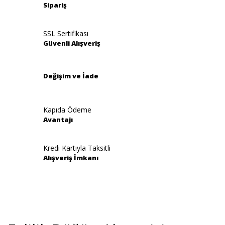
Ürün resmi kalitesiz, bozuk veya görüntülenemiyor.
Sipariş
Ürün açıklamasında eksik bilgiler bulunuyor.
Ürün bilgilerinde hatalar bulunuyor.
SSL Sertifikası
Güvenli Alışveriş
Ürün fiyatı diğer sitelerden daha pahalı.
Bu ürüne benzer farklı alternatifler olmalı.
Değişim ve İade
Kapıda Ödeme
Avantajı
Gönder
Kredi Kartıyla Taksitli
Alışveriş İmkanı