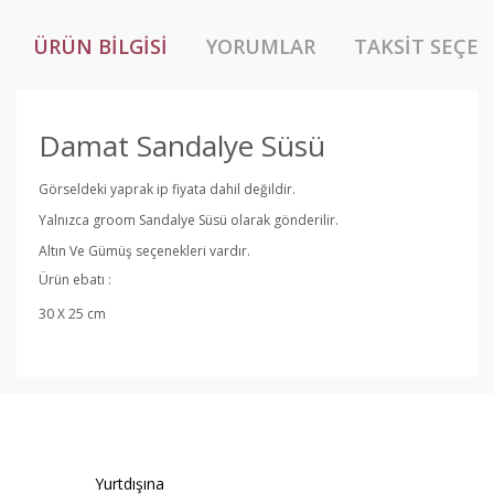
ÜRÜN BILGISI
YORUMLAR
TAKSIT SEÇEN
Damat Sandalye Süsü
Görseldeki yaprak ip fiyata dahil değildir.
Yalnızca groom Sandalye Süsü olarak gönderilir.
Altın Ve Gümüş seçenekleri vardır.
Ürün ebatı :
30 X 25 cm
Bu ürünün fiyat bilgisi, resim, ürün açıklamalarında ve
diğer konularda yetersiz gördüğünüz noktaları öneri
Bu ürüne ilk yorumu siz yapın!
formunu kullanarak tarafımıza iletebilirsiniz.
Görüş ve önerileriniz için teşekkür ederiz.
Yorum Yaz
Yurtdışına