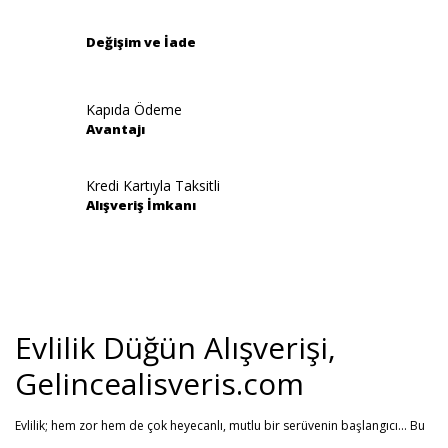
Bu ürüne benzer farklı alternatifler olmalı.
Değişim ve İade
Kapıda Ödeme
Avantajı
Gönder
Kredi Kartıyla Taksitli
Alışveriş İmkanı
Evlilik Düğün Alışverişi,
Gelincealisveris.com
Evlilik; hem zor hem de çok heyecanlı, mutlu bir serüvenin başlangıcı... Bu
stresli dönemi olabildiğince mutlu geçirmenizi sağlamayı hedefliyoruz.