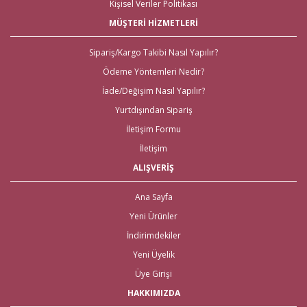
Kişisel Veriler Politikası
de kapıda ödeme imkanları bulunmaktadır. Yurt dışından nikah, nişan,
kına ya da bekarlığa veda malzemelerine ihtiyaç duyanlar için de 2 gün
MÜŞTERİ HİZMETLERİ
içinde teslimat yapılmaktadır.
İhtiyacınız Olan Tüm Kına
Sipariş/Kargo Takibi Nasıl Yapılır?
Ödeme Yöntemleri Nedir?
Malzemeleri için Tek Adres!
İade/Değişim Nasıl Yapılır?
Gelince Alışveriş üzerinden ihtiyacınız olan tüm kına malzemeleri tek tıkla
Yurtdışından Sipariş
kapınızda! İhtiyacınız olan tüm kına gecesi malzemeleri; kına tepsisi kına
İletişim Formu
sepeti, kına gecesi aksesuarları, bindallı kaftan, kına kutuları, ekonomik
setler, mezuniyet kına gecesi, çerez kutuları ve kına taçları olmak üzere
İletişim
ihtiyacınız olan tüm
kına malzemeleri
için tek adrese tıklamanız yeterli.
ALIŞVERİŞ
En Eğlenceli Bekarlığa Veda
Partisi Malzemeleri
Ana Sayfa
Yeni Ürünler
Bekarlığa veda partisi malzemeleri; büyük gününüzden önce en keyifli
İndirimdekiler
anıların, sevilen dostlar ve aile üyeleri ile paylaşıldığı oldukça keyifli
anıların biriktirildiği bekarlığa veda gecesini, değerli kılan ürünlerdir. Tüm
Yeni Üyelik
gecenin keyifli olmasını sağlayan
bekarlığa veda partisi malzemeleri
Üye Girişi
ile bu özel geceyi oldukça eğlenceli bir anıya çevirebilirsiniz.
HAKKIMIZDA
En Kaliteli Gelin Çeyizi, En