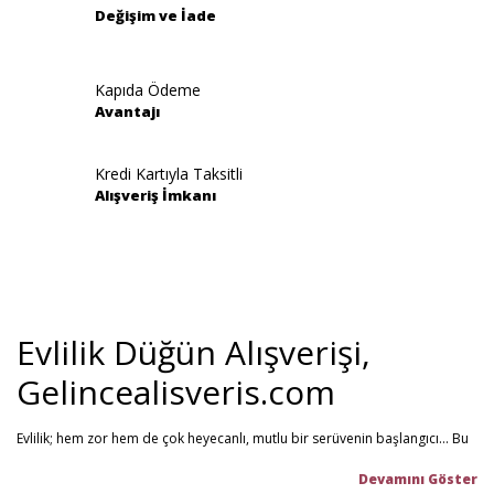
Değişim ve İade
Kapıda Ödeme
Avantajı
Gönder
Kredi Kartıyla Taksitli
Alışveriş İmkanı
Evlilik Düğün Alışverişi,
Gelincealisveris.com
Evlilik; hem zor hem de çok heyecanlı, mutlu bir serüvenin başlangıcı... Bu
stresli dönemi olabildiğince mutlu geçirmenizi sağlamayı hedefliyoruz.
Gelince Alışveriş; 2013 senesinden beri hizmet veren ve müşteri