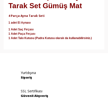
Tarak Set Gümüş Mat
4 Parça Ayna Tarak Seti
1 adet El Aynası
1 Adet Saç Fırçası
1 Adet Paça Fırçası
1 Adet Takı Kutusu (Pudra Kutusu olarak da kullanabilirsiniz.)
Bu ürünün fiyat bilgisi, resim, ürün açıklamalarında ve
diğer konularda yetersiz gördüğünüz noktaları öneri
Bu ürüne ilk yorumu siz yapın!
formunu kullanarak tarafımıza iletebilirsiniz.
Görüş ve önerileriniz için teşekkür ederiz.
Yorum Yaz
Yurtdışına
Ürün resmi kalitesiz, bozuk veya görüntülenemiyor.
Sipariş
Ürün açıklamasında eksik bilgiler bulunuyor.
Ürün bilgilerinde hatalar bulunuyor.
SSL Sertifikası
Güvenli Alışveriş
Ürün fiyatı diğer sitelerden daha pahalı.
Bu ürüne benzer farklı alternatifler olmalı.