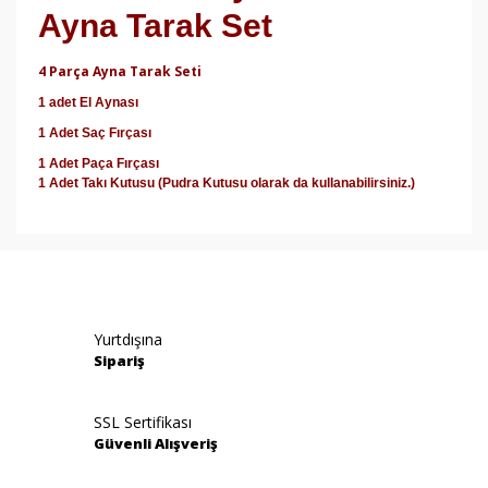
Ayna Tarak Set
4 Parça Ayna Tarak Seti
1 adet El Aynası
1 Adet Saç Fırçası
1 Adet Paça Fırçası
1 Adet Takı Kutusu (Pudra Kutusu olarak da kullanabilirsiniz.)
Bu ürünün fiyat bilgisi, resim, ürün açıklamalarında ve
diğer konularda yetersiz gördüğünüz noktaları öneri
Bu ürüne ilk yorumu siz yapın!
formunu kullanarak tarafımıza iletebilirsiniz.
Görüş ve önerileriniz için teşekkür ederiz.
Yorum Yaz
Yurtdışına
Ürün resmi kalitesiz, bozuk veya görüntülenemiyor.
Sipariş
Ürün açıklamasında eksik bilgiler bulunuyor.
Ürün bilgilerinde hatalar bulunuyor.
SSL Sertifikası
Güvenli Alışveriş
Ürün fiyatı diğer sitelerden daha pahalı.
Bu ürüne benzer farklı alternatifler olmalı.