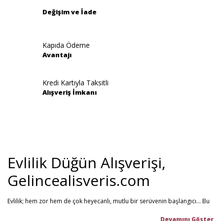
Değişim ve İade
Kapıda Ödeme
Avantajı
Gönder
Kredi Kartıyla Taksitli
Alışveriş İmkanı
Evlilik Düğün Alışverişi,
Gelincealisveris.com
Evlilik; hem zor hem de çok heyecanlı, mutlu bir serüvenin başlangıcı... Bu
stresli dönemi olabildiğince mutlu geçirmenizi sağlamayı hedefliyoruz.
Gelince Alışveriş; 2013 senesinden beri hizmet veren ve müşteri