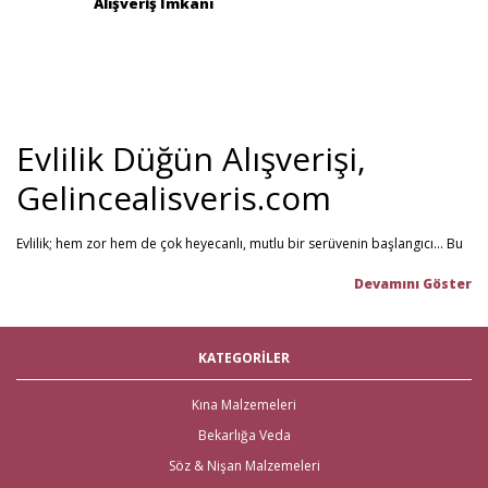
Alışveriş İmkanı
Evlilik Düğün Alışverişi,
Gelincealisveris.com
Evlilik; hem zor hem de çok heyecanlı, mutlu bir serüvenin başlangıcı... Bu
stresli dönemi olabildiğince mutlu geçirmenizi sağlamayı hedefliyoruz.
Gelince Alışveriş; 2013 senesinden beri hizmet veren ve müşteri
memnuniyetini ön planda tutan firmamız, evlilik telaşındaki çiftlerin en
büyük yardımcısı! Yeni hayatınıza başlarken ihtiyacınız olabilecek tüm
nikah şekeri
,
kına malzemeleri
,
düğün malzemeleri
,
gelin çeyizi
,
KATEGORİLER
çeyiz malzemeleri
,
gelin hamamı
,
bekarlığa veda partisi
malzemeleri
gibi ürünleri tek bir mağaza üzerinden en iyi fiyat ile satın
alabilirsiniz. Bu stresli süreçte mağaza mağaza dolaşmak yerine, Gelince
Kına Malzemeleri
Alışveriş üzerinden ihtiyacınız olan tüm nikah, kına, nişan ve düğün
Bekarlığa Veda
malzemelerini en hızlı teslimat ile en iyi fiyat ve kaliteli ürün seçenekleri ile
satın alabilirsiniz.
Söz & Nişan Malzemeleri