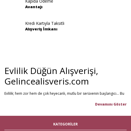
Kapıda Ödeme
Avantajı
Gönder
Kredi Kartıyla Taksitli
Alışveriş İmkanı
Evlilik Düğün Alışverişi,
Gelincealisveris.com
Evlilik; hem zor hem de çok heyecanlı, mutlu bir serüvenin başlangıcı... Bu
stresli dönemi olabildiğince mutlu geçirmenizi sağlamayı hedefliyoruz.
Gelince Alışveriş; 2013 senesinden beri hizmet veren ve müşteri
memnuniyetini ön planda tutan firmamız, evlilik telaşındaki çiftlerin en
büyük yardımcısı! Yeni hayatınıza başlarken ihtiyacınız olabilecek tüm
nikah şekeri
,
kına malzemeleri
,
düğün malzemeleri
,
gelin çeyizi
,
KATEGORİLER
çeyiz malzemeleri
,
gelin hamamı
,
bekarlığa veda partisi
malzemeleri
gibi ürünleri tek bir mağaza üzerinden en iyi fiyat ile satın