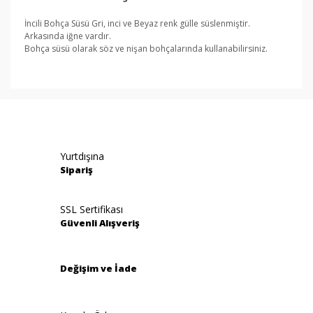
İncili Bohça Süsü Gri, inci ve Beyaz renk gülle süslenmiştir.
Arkasında iğne vardır.
Bohça süsü olarak söz ve nişan bohçalarında kullanabilirsiniz.
Bu ürünün fiyat bilgisi, resim, ürün açıklamalarında ve
diğer konularda yetersiz gördüğünüz noktaları öneri
Bu ürüne ilk yorumu siz yapın!
formunu kullanarak tarafımıza iletebilirsiniz.
Görüş ve önerileriniz için teşekkür ederiz.
Yorum Yaz
Yurtdışına
Ürün resmi kalitesiz, bozuk veya görüntülenemiyor.
Sipariş
Ürün açıklamasında eksik bilgiler bulunuyor.
Ürün bilgilerinde hatalar bulunuyor.
SSL Sertifikası
Güvenli Alışveriş
Ürün fiyatı diğer sitelerden daha pahalı.
Bu ürüne benzer farklı alternatifler olmalı.
Değişim ve İade