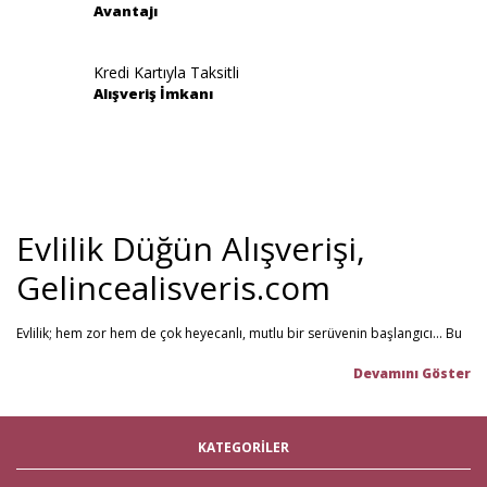
Avantajı
Gönder
Kredi Kartıyla Taksitli
Alışveriş İmkanı
Evlilik Düğün Alışverişi,
Gelincealisveris.com
Evlilik; hem zor hem de çok heyecanlı, mutlu bir serüvenin başlangıcı... Bu
stresli dönemi olabildiğince mutlu geçirmenizi sağlamayı hedefliyoruz.
Gelince Alışveriş; 2013 senesinden beri hizmet veren ve müşteri
memnuniyetini ön planda tutan firmamız, evlilik telaşındaki çiftlerin en
büyük yardımcısı! Yeni hayatınıza başlarken ihtiyacınız olabilecek tüm
nikah şekeri
,
kına malzemeleri
,
düğün malzemeleri
,
gelin çeyizi
,
KATEGORİLER
çeyiz malzemeleri
,
gelin hamamı
,
bekarlığa veda partisi
malzemeleri
gibi ürünleri tek bir mağaza üzerinden en iyi fiyat ile satın