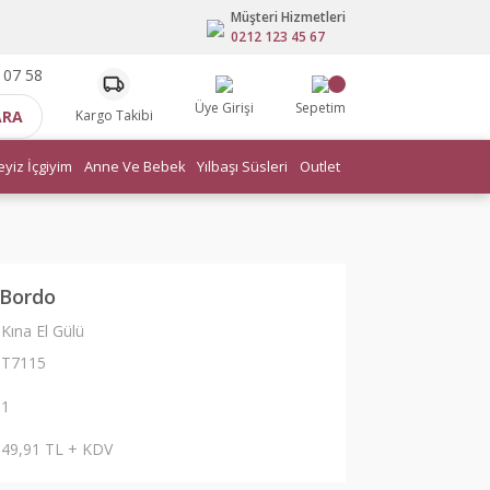
Müşteri Hizmetleri
0212 123 45 67
 07 58
Üye Girişi
Sepetim
ARA
Kargo Takibi
eyiz İçgiyim
Anne Ve Bebek
Yılbaşı Süsleri
Outlet
ü Bordo
Kına El Gülü
T7115
1
49,91 TL + KDV