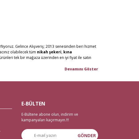
fliyoruz. Gelince Alışveriş; 2013 senesinden beri hizmet
yacınız olabilecek tüm
nikah şekeri
,
kına
ürünleri tek bir mağaza üzerinden en iyi fiyat ile satın
n malzemelerini en hızlı teslimat ile en iyi fiyat ve
or, %100 güvenli alışveriş ortamı ve iade/değişim
tanbul Eminönü’ndeki mağazamızda hizmet vermekteyiz.
E-BÜLTEN
 imkanı mevcut. Bunun yanı sıra tüm
çeyiz malzemele
ri
E-Bültene abone olun, indirim ve
zemeleri
,
düğün malzemeleri
,
gelin çeyizi
,
kampanyaları kaçırmayın.!!!
 veda malzemelerine ihtiyaç duyanlar için de 2 gün
.
GÖNDER