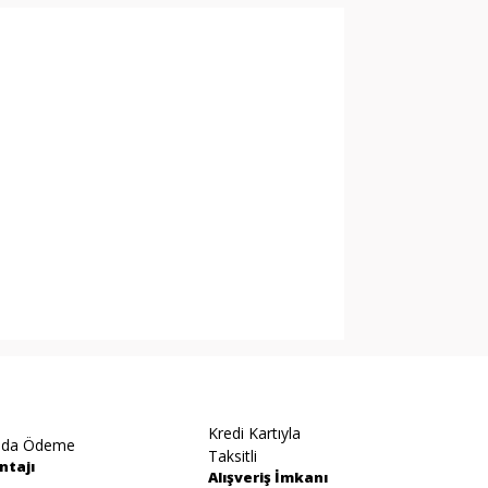
arak tarafımıza iletebilirsiniz.
Kredi Kartıyla
ıda Ödeme
Taksitli
ntajı
Alışveriş İmkanı