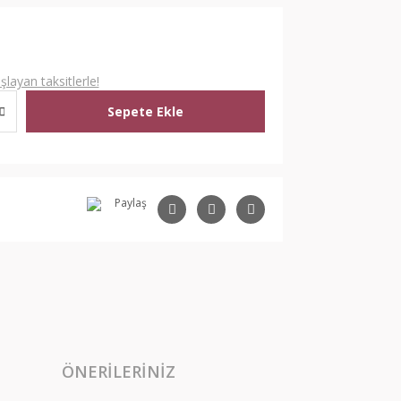
L
layan taksitlerle!
Sepete Ekle
Paylaş
ÖNERILERINIZ