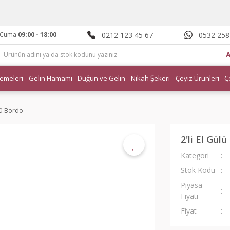
0212 123 45 67
0532 258
- Cuma
09:00 - 18:00
emeleri
Gelin Hamamı
Düğün ve Gelin
Nikah Şekeri
Çeyiz Ürünleri
Ç
ülü Bordo
2'li El Gül
Kategori
Stok Kodu
Piyasa
Fiyatı
Fiyat