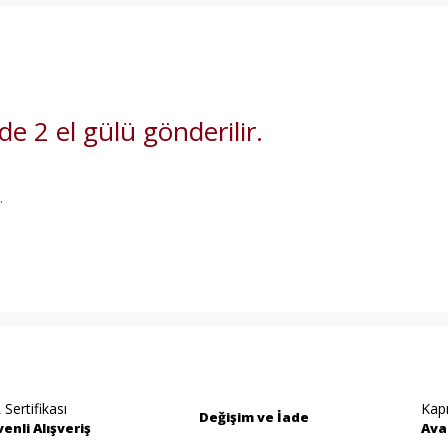
de 2 el gülü gönderilir.
.
rında ve diğer konularda yetersiz gördüğünüz noktaları öneri formunu kullan
Bu ürüne ilk yorumu siz yapın!
miyor.
Yorum Yaz
 Sertifikası
Kap
Değişim ve İade
enli Alışveriş
Ava