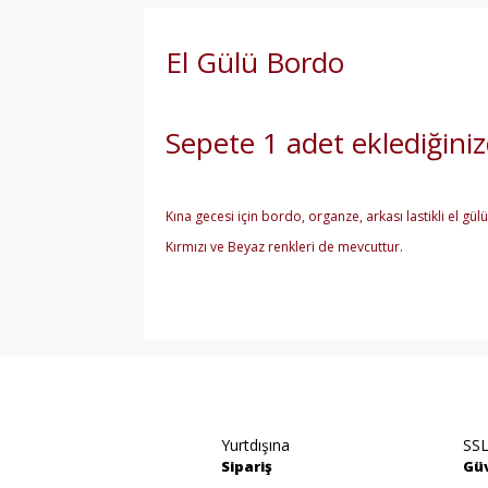
El Gülü Bordo
Sepete 1 adet eklediğiniz
Kına gecesi için bordo, organze, arkası lastikli el gülü
Kırmızı ve Beyaz renkleri de mevcuttur.
Bu ürünün fiyat bilgisi, resim, ürün açıklamala
Görüş ve önerileriniz için teşekkür ederiz.
Ürün resmi kalitesiz, bozuk veya görüntülene
Yurtdışına
SSL
Ürün açıklamasında eksik bilgiler bulunuyor.
Sipariş
Güv
Ürün bilgilerinde hatalar bulunuyor.