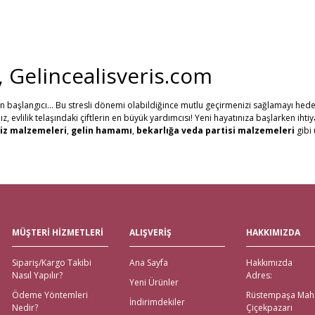
i, Gelincealisveris.com
in başlangıcı... Bu stresli dönemi olabildiğince mutlu geçirmenizi sağlamayı hede
evlilik telaşındaki çiftlerin en büyük yardımcısı! Yeni hayatınıza başlarken ihti
Gönder
iz malzemeleri
,
gelin hamamı
,
bekarlığa veda partisi malzemeleri
gibi 
erine, Gelince Alışveriş üzerinden ihtiyacınız olan tüm nikah, kına, nişan ve düğü
al ve Western Union ödeme şekilleriyle müşterilerimize ödeme kolaylıkları sunuy
tutuyoruz. Ayrıca web sitemizdeki ürünleri yakından görmek isteyenler için, İs
göndererek, evlenecek çiftlerin ihtiyacı olan ürünlerin ulaşmasını sağlıyoruz.
eli Çeyiz Malzemeleri
MÜŞTERİ HİZMETLERİ
ALIŞVERİŞ
HAKKIMIZDA
 Alışveriş! Özellikle alışverişi gelenlere, Aras kargo güvencesiyle, hızlı teslimat
Sipariş/Kargo Takibi
Ana Sayfa
Hakkımızda
emeleri için değil; sitemiz üzerinden ulaşabileceğiniz
nikah şekeri
,
kına mal
Nasıl Yapılır?
Adres:
ödeme imkanları bulunmaktadır. Yurt dışından nikah, nişan, kına ya da bekarlığa
Yeni Ürünler
Ödeme Yöntemleri
Rüstempaşa Mah
İndirimdekiler
Nedir?
Çiçekpazarı