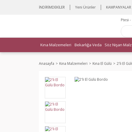
İNDİRİMDEKİLER
Yeni Ürünler
KAMPANYALAR
Ptesi 
Kına Malzemeleri
Bekarlığa Veda
Söz Nişan Malz
Anasayfa
Kına Malzemeleri
Kına El Gülü
2'li El G