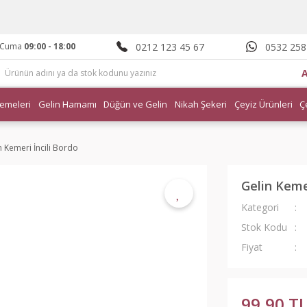
0212 123 45 67
0532 258
- Cuma
09:00 - 18:00
emeleri
Gelin Hamamı
Düğün ve Gelin
Nikah Şekeri
Çeyiz Ürünleri
Ç
n Kemeri İncili Bordo
Gelin Kemer
Kategori
Stok Kodu
Fiyat
99,90 T