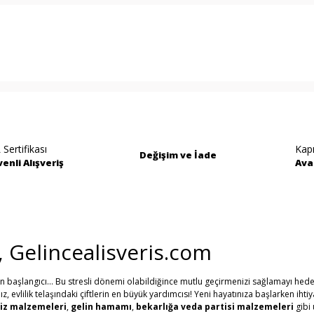
rında ve diğer konularda yetersiz gördüğünüz noktaları öneri formunu kullan
Bu ürüne ilk yorumu siz yapın!
miyor.
Yorum Yaz
 Sertifikası
Kap
Değişim ve İade
enli Alışveriş
Ava
i, Gelincealisveris.com
in başlangıcı... Bu stresli dönemi olabildiğince mutlu geçirmenizi sağlamayı hede
evlilik telaşındaki çiftlerin en büyük yardımcısı! Yeni hayatınıza başlarken ihti
Gönder
iz malzemeleri
,
gelin hamamı
,
bekarlığa veda partisi malzemeleri
gibi 