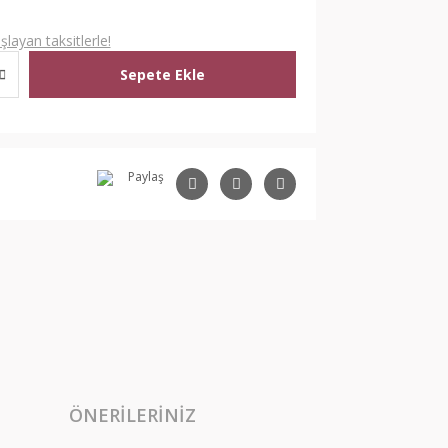
layan taksitlerle!
Sepete Ekle
Paylaş
ÖNERILERINIZ