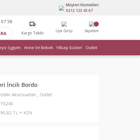
Müşteri Hizmetleri
0212 123 45 67
 07 58
Üye Girişi
Sepetim
ARA
Kargo Takibi
eyiz İçgiyim
Anne Ve Bebek
Yılbaşı Süsleri
Outlet
i İncili Bordo
Gelin Aksesuarları
,
Outlet
T6240
90,82 TL + KDV
L