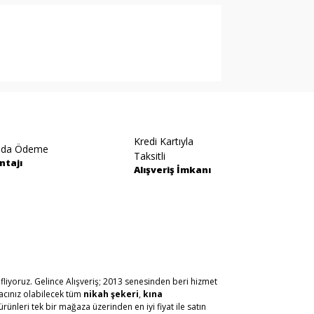
arak tarafımıza iletebilirsiniz.
Kredi Kartıyla
ıda Ödeme
Taksitli
ntajı
Alışveriş İmkanı
fliyoruz. Gelince Alışveriş; 2013 senesinden beri hizmet
yacınız olabilecek tüm
nikah şekeri
,
kına
ürünleri tek bir mağaza üzerinden en iyi fiyat ile satın