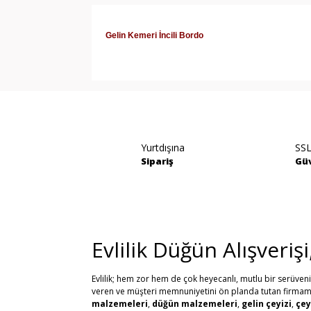
Gelin Kemeri İncili Bordo
Bu ürünün fiyat bilgisi, resim, ürün açıklamala
Görüş ve önerileriniz için teşekkür ederiz.
Ürün resmi kalitesiz, bozuk veya görüntülene
Yurtdışına
SSL
Ürün açıklamasında eksik bilgiler bulunuyor.
Sipariş
Güv
Ürün bilgilerinde hatalar bulunuyor.
Ürün fiyatı diğer sitelerden daha pahalı.
Bu ürüne benzer farklı alternatifler olmalı.
Evlilik Düğün Alışveriş
Evlilik; hem zor hem de çok heyecanlı, mutlu bir serüven
veren ve müşteri memnuniyetini ön planda tutan firmamız, 
malzemeleri
,
düğün malzemeleri
,
gelin çeyizi
,
çey