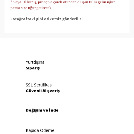
5 veya 10 kuruş, pirinç ve çörek otundan oluşan tüllü gelin uğur
parası size uğur getirecek.
Fotoğraftaki gibi etiketsiz gönderilir.
Bu ürünün fiyat bilgisi, resim, ürün açıklamalarında ve
diğer konularda yetersiz gördüğünüz noktaları öneri
Bu ürüne ilk yorumu siz yapın!
formunu kullanarak tarafımıza iletebilirsiniz.
Görüş ve önerileriniz için teşekkür ederiz.
Yorum Yaz
Yurtdışına
Ürün resmi kalitesiz, bozuk veya görüntülenemiyor.
Sipariş
Ürün açıklamasında eksik bilgiler bulunuyor.
Ürün bilgilerinde hatalar bulunuyor.
SSL Sertifikası
Güvenli Alışveriş
Ürün fiyatı diğer sitelerden daha pahalı.
Bu ürüne benzer farklı alternatifler olmalı.
Değişim ve İade
Kapıda Ödeme