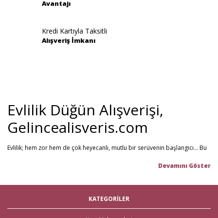
Avantajı
Gönder
Kredi Kartıyla Taksitli
Alışveriş İmkanı
Evlilik Düğün Alışverişi,
Gelincealisveris.com
Evlilik; hem zor hem de çok heyecanlı, mutlu bir serüvenin başlangıcı... Bu
stresli dönemi olabildiğince mutlu geçirmenizi sağlamayı hedefliyoruz.
Gelince Alışveriş; 2013 senesinden beri hizmet veren ve müşteri
memnuniyetini ön planda tutan firmamız, evlilik telaşındaki çiftlerin en
büyük yardımcısı! Yeni hayatınıza başlarken ihtiyacınız olabilecek tüm
nikah şekeri
,
kına malzemeleri
,
düğün malzemeleri
,
gelin çeyizi
,
KATEGORİLER
çeyiz malzemeleri
,
gelin hamamı
,
bekarlığa veda partisi
malzemeleri
gibi ürünleri tek bir mağaza üzerinden en iyi fiyat ile satın
alabilirsiniz. Bu stresli süreçte mağaza mağaza dolaşmak yerine, Gelince