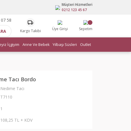
Müşteri Hizmetleri
0212 123 45 67
 07 58
Üye Girişi
Sepetim
ARA
Kargo Takibi
eyiz İçgiyim
Anne Ve Bebek
Yılbaşı Süsleri
Outlet
me Tacı Bordo
Nedime Tacı
T7110
1
108,25 TL + KDV