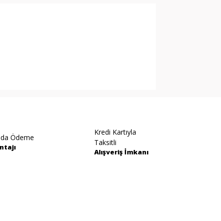
arak tarafımıza iletebilirsiniz.
Kredi Kartıyla
ıda Ödeme
Taksitli
ntajı
Alışveriş İmkanı