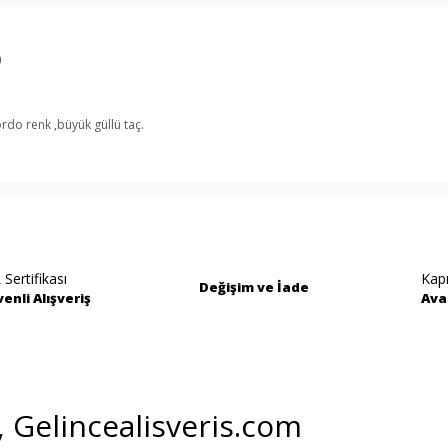
o
rdo renk ,büyük güllü taç.
rında ve diğer konularda yetersiz gördüğünüz noktaları öneri formunu kullan
Bu ürüne ilk yorumu siz yapın!
miyor.
Yorum Yaz
 Sertifikası
Kap
Değişim ve İade
enli Alışveriş
Ava
i, Gelincealisveris.com