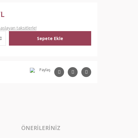
TL
şlayan taksitlerle!
Sepete Ekle
Paylaş
ÖNERILERINIZ