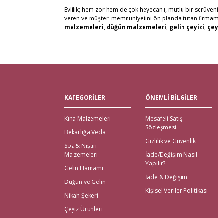
Evlilik; hem zor hem de çok heyecanlı, mutlu bir serüven
veren ve müşteri memnuniyetini ön planda tutan firmamız, 
malzemeleri
,
düğün malzemeleri
,
gelin çeyizi
,
çey
alabilirsiniz. Bu stresli süreçte mağaza mağaza dolaşmak y
kaliteli ürün seçenekleri ile satın alabilirsiniz.
Kredi kartı, Havale/Eft, Posta Çeki, Kapıda Ödeme, Payp
olanaklarımızla müşteri memnuniyetini en üst seviyede 
Tüm Türkiye ve tüm Dünya Ülkelerinden gelen siparişleri 
Nikah Şekeri ve En Kalit
KATEGORİLER
ÖNEMLİ BİLGİLER
Çeyiz malzemeleri
için en doğru adres elbette Gelince
Kına Malzemeleri
Mesafeli Satış
için kapıda ödeme imkanı ile beraber yalnızca çeyiz malz
Sözleşmesi
bekarlığa veda partisi malzemeleri
için de kapıda 
Bekarlığa Veda
içinde teslimat yapılmaktadır.
Gizlilik ve Güvenlik
Söz & Nişan
İhtiyacınız Olan Tüm Kı
Malzemeleri
İade/Değişim Nasıl
Yapılır?
Gelin Hamamı
Gelince Alışveriş üzerinden ihtiyacınız olan tüm kına malz
İade & Değişim
Düğün ve Gelin
kına kutuları, ekonomik setler, mezuniyet kına gecesi, çe
Kişisel Veriler Politikası
En Eğlenceli Bekarlığa V
Nikah Şekeri
Çeyiz Ürünleri