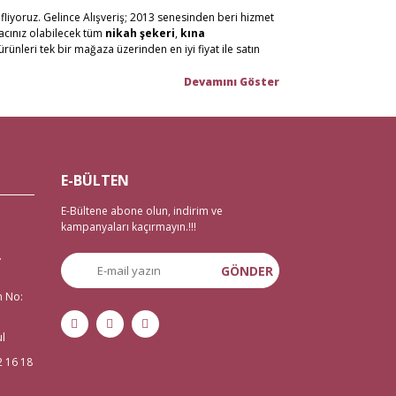
fliyoruz. Gelince Alışveriş; 2013 senesinden beri hizmet
yacınız olabilecek tüm
nikah şekeri
,
kına
ürünleri tek bir mağaza üzerinden en iyi fiyat ile satın
n malzemelerini en hızlı teslimat ile en iyi fiyat ve
or, %100 güvenli alışveriş ortamı ve iade/değişim
tanbul Eminönü’ndeki mağazamızda hizmet vermekteyiz.
E-BÜLTEN
 imkanı mevcut. Bunun yanı sıra tüm
çeyiz malzemele
ri
E-Bültene abone olun, indirim ve
zemeleri
,
düğün malzemeleri
,
gelin çeyizi
,
kampanyaları kaçırmayın.!!!
 veda malzemelerine ihtiyaç duyanlar için de 2 gün
.
GÖNDER
n No:
isi kına sepeti, kına gecesi aksesuarları, bindallı kaftan,
çin tek adrese tıklamanız yeterli.
ul
2 16 18