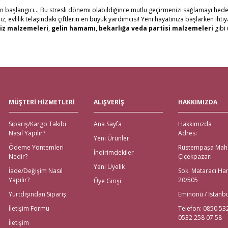
in başlangıcı... Bu stresli dönemi olabildiğince mutlu geçirmenizi sağlamayı hede
evlilik telaşındaki çiftlerin en büyük yardımcısı! Yeni hayatınıza başlarken ihti
Gönder
iz malzemeleri
,
gelin hamamı
,
bekarlığa veda partisi malzemeleri
gibi 
erine, Gelince Alışveriş üzerinden ihtiyacınız olan tüm nikah, kına, nişan ve düğü
al ve Western Union ödeme şekilleriyle müşterilerimize ödeme kolaylıkları sunuy
tutuyoruz. Ayrıca web sitemizdeki ürünleri yakından görmek isteyenler için, İs
göndererek, evlenecek çiftlerin ihtiyacı olan ürünlerin ulaşmasını sağlıyoruz.
eli Çeyiz Malzemeleri
MÜŞTERİ HİZMETLERİ
ALIŞVERİŞ
HAKKIMIZDA
 Alışveriş! Özellikle alışverişi gelenlere, Aras kargo güvencesiyle, hızlı teslimat
Sipariş/Kargo Takibi
Ana Sayfa
Hakkımızda
emeleri için değil; sitemiz üzerinden ulaşabileceğiniz
nikah şekeri
,
kına mal
Nasıl Yapılır?
Adres:
ödeme imkanları bulunmaktadır. Yurt dışından nikah, nişan, kına ya da bekarlığa
Yeni Ürünler
Ödeme Yöntemleri
Rüstempaşa Mah
İndirimdekiler
Nedir?
Çiçekpazarı
na Malzemeleri için Tek Adres!
Yeni Üyelik
İade/Değişim Nasıl
Sok. Mataracı Ha
Yapılır?
20/505
Üye Girişi
emeleri tek tıkla kapınızda! İhtiyacınız olan tüm kına gecesi malzemeleri; kına teps
rez kutuları ve kına taçları olmak üzere ihtiyacınız olan tüm
kına malzemeleri
i
Yurtdışından Sipariş
Eminönü / İstanb
eda Partisi Malzemeleri
İletişim Formu
Telefon: 0850 53
0532 258 07 58
İletişim