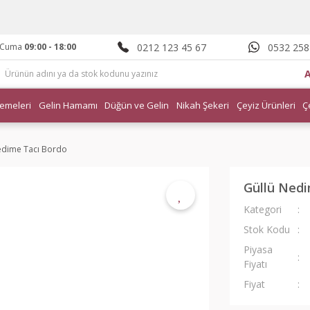
0212 123 45 67
0532 258
- Cuma
09:00 - 18:00
emeleri
Gelin Hamamı
Düğün ve Gelin
Nikah Şekeri
Çeyiz Ürünleri
Ç
edime Tacı Bordo
Güllü Nedi
Kategori
Stok Kodu
Piyasa
Fiyatı
Fiyat