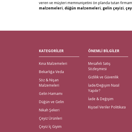
veren ve müşteri memnuniyetini ön planda tutan firmamız, 
malzemeleri
,
düğün malzemeleri
,
gelin çeyizi
,
çey
alabilirsiniz. Bu stresli süreçte mağaza mağaza dolaşmak y
kaliteli ürün seçenekleri ile satın alabilirsiniz.
Kredi kartı, Havale/Eft, Posta Çeki, Kapıda Ödeme, Payp
olanaklarımızla müşteri memnuniyetini en üst seviyede 
Tüm Türkiye ve tüm Dünya Ülkelerinden gelen siparişleri 
Nikah Şekeri ve En Kalit
KATEGORİLER
ÖNEMLİ BİLGİLER
Çeyiz malzemeleri
için en doğru adres elbette Gelince
Kına Malzemeleri
Mesafeli Satış
için kapıda ödeme imkanı ile beraber yalnızca çeyiz malz
Sözleşmesi
bekarlığa veda partisi malzemeleri
için de kapıda 
Bekarlığa Veda
içinde teslimat yapılmaktadır.
Gizlilik ve Güvenlik
Söz & Nişan
İhtiyacınız Olan Tüm Kı
Malzemeleri
İade/Değişim Nasıl
Yapılır?
Gelin Hamamı
Gelince Alışveriş üzerinden ihtiyacınız olan tüm kına malz
İade & Değişim
Düğün ve Gelin
kına kutuları, ekonomik setler, mezuniyet kına gecesi, çe
Kişisel Veriler Politikası
En Eğlenceli Bekarlığa V
Nikah Şekeri
Çeyiz Ürünleri
Bekarlığa veda partisi malzemeleri; büyük gününüzden önce e
Çeyiz İç Giyim
kılan ürünlerdir. Tüm gecenin keyifli olmasını sağlayan
b