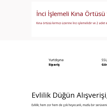
İnci İşlemeli Kına Örtüsü 
Kına örtüsü kırmızı üzerine İnci işlemelidir ve 2 adet e
Bu ürünün fiyat bilgisi, resim, ürün açıklamala
Görüş ve önerileriniz için teşekkür ederiz.
Ürün resmi kalitesiz, bozuk veya görüntülene
Yurtdışına
SSL
Ürün açıklamasında eksik bilgiler bulunuyor.
Sipariş
Güv
Ürün bilgilerinde hatalar bulunuyor.
Ürün fiyatı diğer sitelerden daha pahalı.
Bu ürüne benzer farklı alternatifler olmalı.
Evlilik Düğün Alışveriş
Evlilik; hem zor hem de çok heyecanlı, mutlu bir serüven