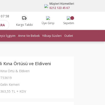
Müşteri Hizmetleri
0212 123 45 67
 07 58
Üye Girişi
Sepetim
ARA
Kargo Takibi
eyiz İçgiyim
Anne Ve Bebek
Yılbaşı Süsleri
Outlet
li Kına Örtüsü ve Eldiveni
Kına Örtü & Eldiven
T53619
Gelin Kemeri
363,55 TL + KDV