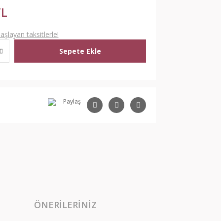
TL
şlayan taksitlerle!
Sepete Ekle
Paylaş
ÖNERILERINIZ