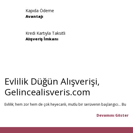
Kapıda Ödeme
Avantajı
Gönder
Kredi Kartıyla Taksitli
Alışveriş İmkanı
Evlilik Düğün Alışverişi,
Gelincealisveris.com
Evlilik; hem zor hem de çok heyecanlı, mutlu bir serüvenin başlangıcı... Bu
stresli dönemi olabildiğince mutlu geçirmenizi sağlamayı hedefliyoruz.
Gelince Alışveriş; 2013 senesinden beri hizmet veren ve müşteri
memnuniyetini ön planda tutan firmamız, evlilik telaşındaki çiftlerin en
büyük yardımcısı! Yeni hayatınıza başlarken ihtiyacınız olabilecek tüm
nikah şekeri
,
kına malzemeleri
,
düğün malzemeleri
,
gelin çeyizi
,