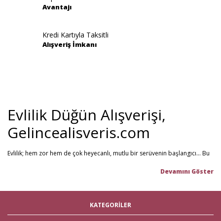
Avantajı
Gönder
Kredi Kartıyla Taksitli
Alışveriş İmkanı
Evlilik Düğün Alışverişi,
Gelincealisveris.com
Evlilik; hem zor hem de çok heyecanlı, mutlu bir serüvenin başlangıcı... Bu
stresli dönemi olabildiğince mutlu geçirmenizi sağlamayı hedefliyoruz.
Gelince Alışveriş; 2013 senesinden beri hizmet veren ve müşteri
memnuniyetini ön planda tutan firmamız, evlilik telaşındaki çiftlerin en
büyük yardımcısı! Yeni hayatınıza başlarken ihtiyacınız olabilecek tüm
nikah şekeri
,
kına malzemeleri
,
düğün malzemeleri
,
gelin çeyizi
,
KATEGORİLER
çeyiz malzemeleri
,
gelin hamamı
,
bekarlığa veda partisi
malzemeleri
gibi ürünleri tek bir mağaza üzerinden en iyi fiyat ile satın