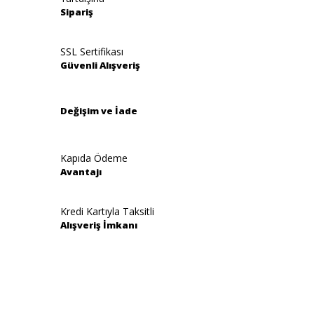
Ürün resmi kalitesiz, bozuk veya görüntülenemiyor.
Sipariş
Ürün açıklamasında eksik bilgiler bulunuyor.
Ürün bilgilerinde hatalar bulunuyor.
SSL Sertifikası
Güvenli Alışveriş
Ürün fiyatı diğer sitelerden daha pahalı.
Bu ürüne benzer farklı alternatifler olmalı.
Değişim ve İade
Kapıda Ödeme
Avantajı
Gönder
Kredi Kartıyla Taksitli
Alışveriş İmkanı