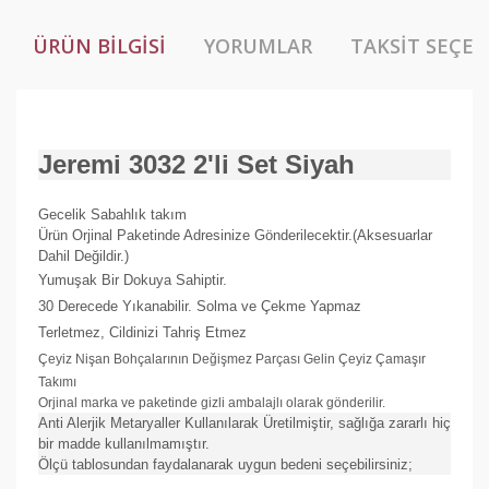
ÜRÜN BILGISI
YORUMLAR
TAKSIT SEÇEN
Jeremi 3032 2'li Set Siyah
Gecelik Sabahlık takım
Ürün Orjinal Paketinde Adresinize Gönderilecektir.(Aksesuarlar
Dahil Değildir.)
Yumuşak Bir Dokuya Sahiptir.
30 Derecede Yıkanabilir. Solma ve Çekme Yapmaz
Terletmez, Cildinizi Tahriş Etmez
Çeyiz Nişan Bohçalarının Değişmez Parçası Gelin Çeyiz Çamaşır
Takımı
Orjinal marka ve paketinde gizli ambalajlı olarak gönderilir.
Anti Alerjik Metaryaller Kullanılarak Üretilmiştir, sağlığa zararlı hiç
bir madde kullanılmamıştır.
Ölçü tablosundan faydalanarak uygun bedeni seçebilirsiniz;