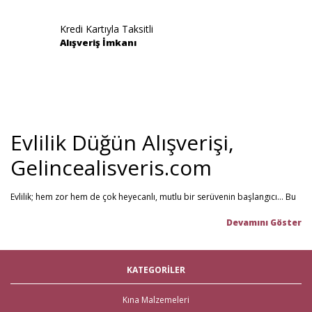
Kredi Kartıyla Taksitli
Alışveriş İmkanı
Evlilik Düğün Alışverişi,
Gelincealisveris.com
Evlilik; hem zor hem de çok heyecanlı, mutlu bir serüvenin başlangıcı... Bu
stresli dönemi olabildiğince mutlu geçirmenizi sağlamayı hedefliyoruz.
Gelince Alışveriş; 2013 senesinden beri hizmet veren ve müşteri
memnuniyetini ön planda tutan firmamız, evlilik telaşındaki çiftlerin en
büyük yardımcısı! Yeni hayatınıza başlarken ihtiyacınız olabilecek tüm
nikah şekeri
,
kına malzemeleri
,
düğün malzemeleri
,
gelin çeyizi
,
KATEGORİLER
çeyiz malzemeleri
,
gelin hamamı
,
bekarlığa veda partisi
malzemeleri
gibi ürünleri tek bir mağaza üzerinden en iyi fiyat ile satın
alabilirsiniz. Bu stresli süreçte mağaza mağaza dolaşmak yerine, Gelince
Kına Malzemeleri
Alışveriş üzerinden ihtiyacınız olan tüm nikah, kına, nişan ve düğün