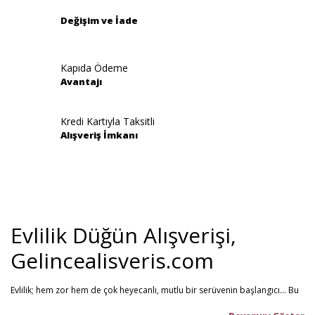
Değişim ve İade
Kapıda Ödeme
Avantajı
Gönder
Kredi Kartıyla Taksitli
Alışveriş İmkanı
Evlilik Düğün Alışverişi,
Gelincealisveris.com
Evlilik; hem zor hem de çok heyecanlı, mutlu bir serüvenin başlangıcı... Bu
stresli dönemi olabildiğince mutlu geçirmenizi sağlamayı hedefliyoruz.