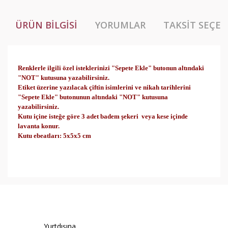
ÜRÜN BILGISI
YORUMLAR
TAKSIT SEÇEN
Renklerle ilgili özel isteklerinizi "Sepete Ekle" butonun altındaki
"NOT" ku
tusuna yazabilirsiniz.
Etiket üzerine yazılacak çiftin isimlerini ve nikah tarihlerini
"Sepete Ekle" butonunun altındaki "NOT" kutusuna
yazabilirsiniz.
Kutu içine isteğe göre 3 adet badem şekeri veya kese içinde
lavanta konur.
Kutu ebeatları: 5x5x5 cm
Bu ürünün fiyat bilgisi, resim, ürün açıklamalarında ve
diğer konularda yetersiz gördüğünüz noktaları öneri
Bu ürüne ilk yorumu siz yapın!
formunu kullanarak tarafımıza iletebilirsiniz.
Görüş ve önerileriniz için teşekkür ederiz.
Yorum Yaz
Yurtdışına