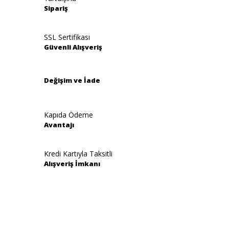
Ürün resmi kalitesiz, bozuk veya görüntülenemiyor.
Sipariş
Ürün açıklamasında eksik bilgiler bulunuyor.
Ürün bilgilerinde hatalar bulunuyor.
SSL Sertifikası
Güvenli Alışveriş
Ürün fiyatı diğer sitelerden daha pahalı.
Bu ürüne benzer farklı alternatifler olmalı.
Değişim ve İade
Kapıda Ödeme
Avantajı
Gönder
Kredi Kartıyla Taksitli
Alışveriş İmkanı