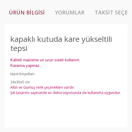
ÜRÜN BILGISI
YORUMLAR
TAKSIT SEÇEN
kapaklı kutuda kare yükseltili
tepsi
Kaliteli malzeme ve uzun süreli kullanım,
Kararma yapmaz,
tepsi boyutları
19x30x5 cm
Altın ve Gümüş renk şeçenekleri vardır.
Şık tasarımı sayesinde ev dekorasyonunda da kullanıma uygundur.
Bu ürünün fiyat bilgisi, resim, ürün açıklamalarında ve