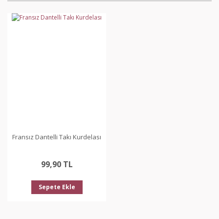
diğer konularda yetersiz gördüğünüz noktaları öneri
Bu ürüne ilk yorumu siz yapın!
formunu kullanarak tarafımıza iletebilirsiniz.
Görüş ve önerileriniz için teşekkür ederiz.
Yorum Yaz
Ürün resmi kalitesiz, bozuk veya görüntülenemiyor.
Ürün açıklamasında eksik bilgiler bulunuyor.
Ürün bilgilerinde hatalar bulunuyor.
Ürün fiyatı diğer sitelerden daha pahalı.
Bu ürüne benzer farklı alternatifler olmalı.
Fransız Dantelli Takı Kurdelası
99,90 TL
Gönder
Sepete Ekle