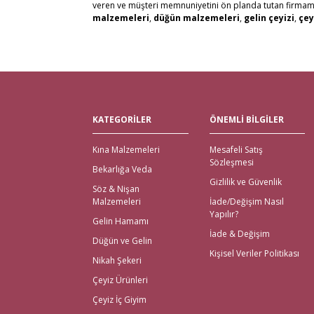
veren ve müşteri memnuniyetini ön planda tutan firmamız, 
malzemeleri
,
düğün malzemeleri
,
gelin çeyizi
,
çey
alabilirsiniz. Bu stresli süreçte mağaza mağaza dolaşmak y
kaliteli ürün seçenekleri ile satın alabilirsiniz.
Kredi kartı, Havale/Eft, Posta Çeki, Kapıda Ödeme, Payp
olanaklarımızla müşteri memnuniyetini en üst seviyede 
Tüm Türkiye ve tüm Dünya Ülkelerinden gelen siparişleri 
Nikah Şekeri ve En Kalit
KATEGORİLER
ÖNEMLİ BİLGİLER
Çeyiz malzemeleri
için en doğru adres elbette Gelince
Kına Malzemeleri
Mesafeli Satış
için kapıda ödeme imkanı ile beraber yalnızca çeyiz malz
Sözleşmesi
bekarlığa veda partisi malzemeleri
için de kapıda 
Bekarlığa Veda
içinde teslimat yapılmaktadır.
Gizlilik ve Güvenlik
Söz & Nişan
İhtiyacınız Olan Tüm Kı
Malzemeleri
İade/Değişim Nasıl
Yapılır?
Gelin Hamamı
Gelince Alışveriş üzerinden ihtiyacınız olan tüm kına malz
İade & Değişim
Düğün ve Gelin
kına kutuları, ekonomik setler, mezuniyet kına gecesi, çe
Kişisel Veriler Politikası
En Eğlenceli Bekarlığa V
Nikah Şekeri
Çeyiz Ürünleri
Bekarlığa veda partisi malzemeleri; büyük gününüzden önce e
Çeyiz İç Giyim
kılan ürünlerdir. Tüm gecenin keyifli olmasını sağlayan
b