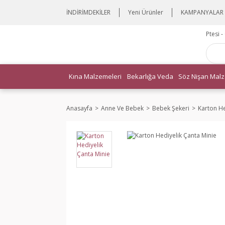
İNDİRİMDEKİLER
Yeni Ürünler
KAMPANYALAR
Ptesi 
Kına Malzemeleri
Bekarlığa Veda
Söz Nişan Malz
Anasayfa
Anne Ve Bebek
Bebek Şekeri
Karton He