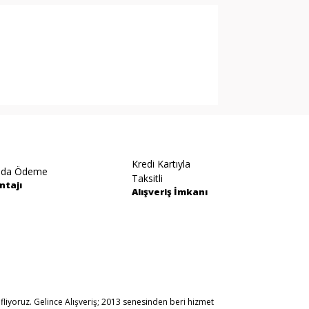
arak tarafımıza iletebilirsiniz.
Kredi Kartıyla
ıda Ödeme
Taksitli
ntajı
Alışveriş İmkanı
fliyoruz. Gelince Alışveriş; 2013 senesinden beri hizmet