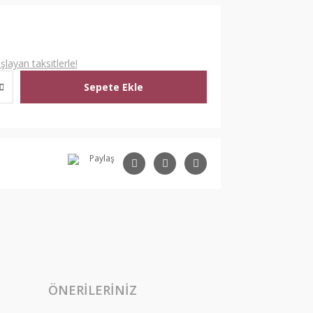
L
layan taksitlerle!
Sepete Ekle
Paylaş
ÖNERILERINIZ