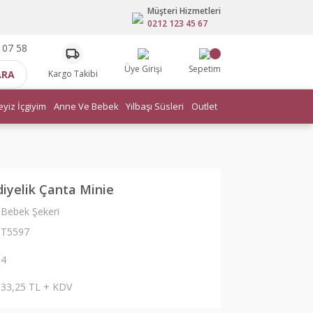
Müşteri Hizmetleri
0212 123 45 67
 07 58
Üye Girişi
Sepetim
ARA
Kargo Takibi
eyiz İçgiyim
Anne Ve Bebek
Yılbaşı Süsleri
Outlet
iyelik Çanta Minie
Bebek Şekeri
T5597
4
33,25 TL + KDV