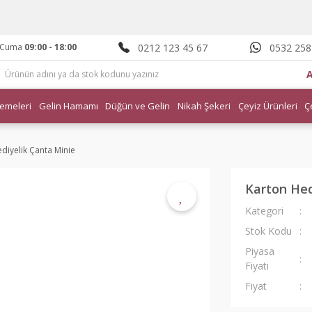
0212 123 45 67
0532 258
- Cuma
09:00 - 18:00
emeleri
Gelin Hamamı
Düğün ve Gelin
Nikah Şekeri
Çeyiz Ürünleri
Ç
diyelik Çanta Minie
Karton Hed
Kategori
Stok Kodu
Piyasa
Fiyatı
Fiyat