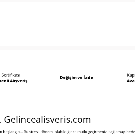
rında ve diğer konularda yetersiz gördüğünüz noktaları öneri formunu kullan
Bu ürüne ilk yorumu siz yapın!
miyor.
Yorum Yaz
 Sertifikası
Kap
Değişim ve İade
enli Alışveriş
Ava
i, Gelincealisveris.com
in başlangıcı... Bu stresli dönemi olabildiğince mutlu geçirmenizi sağlamayı hede