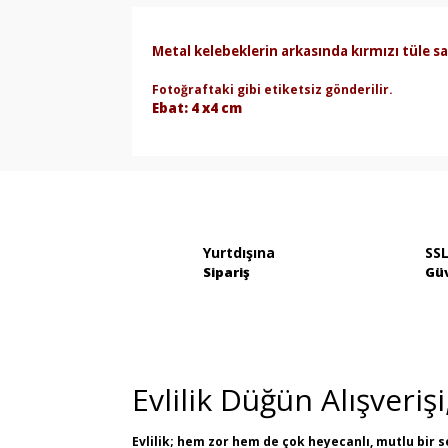
Metal kelebeklerin arkasında kırmızı tüle sar
Fotoğraftaki gibi etiketsiz gönderilir.
Ebat: 4 x4 cm
Bu ürünün fiyat bilgisi, resim, ürün açık
iletebilirsiniz.
Görüş ve önerileriniz için teşekkür ederiz.
Ürün resmi kalitesiz, bozuk veya görün
Yurtdışına
SSL
Sipariş
Güv
Ürün açıklamasında eksik bilgiler bulun
Ürün bilgilerinde hatalar bulunuyor.
Ürün fiyatı diğer sitelerden daha pahalı.
Bu ürüne benzer farklı alternatifler olma
Evlilik Düğün Alışveriş
Evlilik; hem zor hem de çok heyecanlı, mutlu bir s