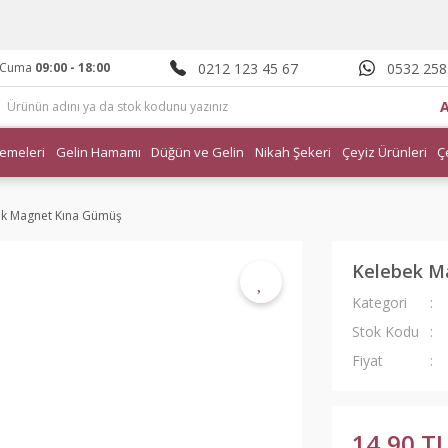
0212 123 45 67
0532 258
- Cuma
09:00 - 18:00
emeleri
Gelin Hamamı
Düğün ve Gelin
Nikah Şekeri
Çeyiz Ürünleri
Ç
ek Magnet Kına Gümüş
Kelebek M
Kategori
Stok Kodu
Fiyat
14,90 T