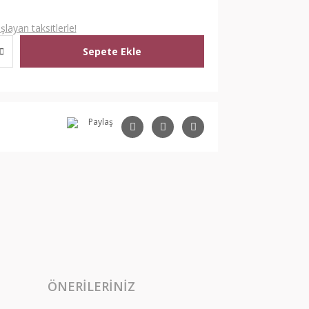
layan taksitlerle!
Sepete Ekle
Paylaş
ÖNERILERINIZ