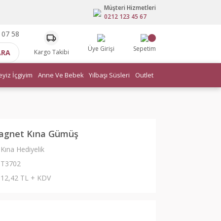
Müşteri Hizmetleri
0212 123 45 67
 07 58
Üye Girişi
Sepetim
ARA
Kargo Takibi
eyiz İçgiyim
Anne Ve Bebek
Yılbaşı Süsleri
Outlet
agnet Kına Gümüş
Kına Hediyelik
T3702
12,42 TL + KDV
L