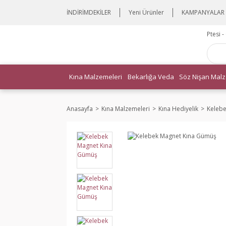
İNDİRİMDEKİLER
Yeni Ürünler
KAMPANYALAR
Ptesi 
Kına Malzemeleri
Bekarlığa Veda
Söz Nişan Malz
Anasayfa
Kına Malzemeleri
Kına Hediyelik
Keleb