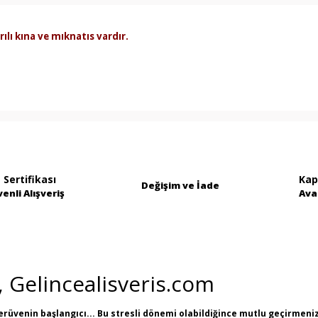
ılı kına ve mıknatıs vardır.
lamalarında ve diğer konularda yetersiz gördüğünüz noktaları öner
Bu ürüne ilk yorumu siz yapın!
tülenemiyor.
Yorum Yaz
 Sertifikası
Kap
Değişim ve İade
enli Alışveriş
Ava
uyor.
lı.
i, Gelincealisveris.com
erüvenin başlangıcı... Bu stresli dönemi olabildiğince mutlu geçirmeniz