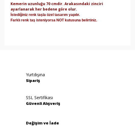
Kemerin uzunluğu 70 cmdir. Arakasındaki zinciri
ayarlanarak her bedene göre olur.
İstediğiniz renk taşla özel tasarım yapılır.
Farklı renk taş isteniyorsa NOT kutusuna belirtiniz.
Bu ürünün fiyat bilgisi, resim, ürün açıklamalarında ve
diğer konularda yetersiz gördüğünüz noktaları öneri
Bu ürüne ilk yorumu siz yapın!
formunu kullanarak tarafımıza iletebilirsiniz.
Görüş ve önerileriniz için teşekkür ederiz.
Yorum Yaz
Yurtdışına
Ürün resmi kalitesiz, bozuk veya görüntülenemiyor.
Sipariş
Ürün açıklamasında eksik bilgiler bulunuyor.
Ürün bilgilerinde hatalar bulunuyor.
SSL Sertifikası
Güvenli Alışveriş
Ürün fiyatı diğer sitelerden daha pahalı.
Bu ürüne benzer farklı alternatifler olmalı.
Değişim ve İade