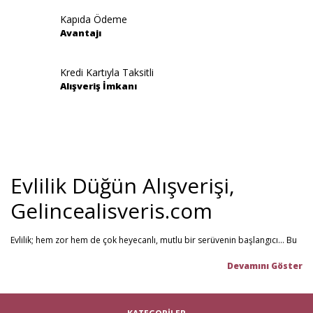
Kapıda Ödeme
Avantajı
Gönder
Kredi Kartıyla Taksitli
Alışveriş İmkanı
Evlilik Düğün Alışverişi,
Gelincealisveris.com
Evlilik; hem zor hem de çok heyecanlı, mutlu bir serüvenin başlangıcı... Bu
stresli dönemi olabildiğince mutlu geçirmenizi sağlamayı hedefliyoruz.
Gelince Alışveriş; 2013 senesinden beri hizmet veren ve müşteri
memnuniyetini ön planda tutan firmamız, evlilik telaşındaki çiftlerin en
büyük yardımcısı! Yeni hayatınıza başlarken ihtiyacınız olabilecek tüm
nikah şekeri
,
kına malzemeleri
,
düğün malzemeleri
,
gelin çeyizi
,