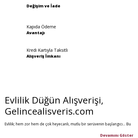
Değişim ve İade
Kapıda Ödeme
Avantajı
Gönder
Kredi Kartıyla Taksitli
Alışveriş İmkanı
Evlilik Düğün Alışverişi,
Gelincealisveris.com
Evlilik; hem zor hem de çok heyecanlı, mutlu bir serüvenin başlangıcı... Bu
stresli dönemi olabildiğince mutlu geçirmenizi sağlamayı hedefliyoruz.
Gelince Alışveriş; 2013 senesinden beri hizmet veren ve müşteri