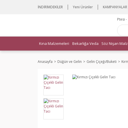
İNDİRİMDEKİLER
Yeni Ürünler
KAMPANYALAR
Ptesi 
Kına Malzemeleri
Bekarlığa Veda
Söz Nişan Malz
Anasayfa
Düğün ve Gelin
Gelin Çiçeği/Buketi
Kırm