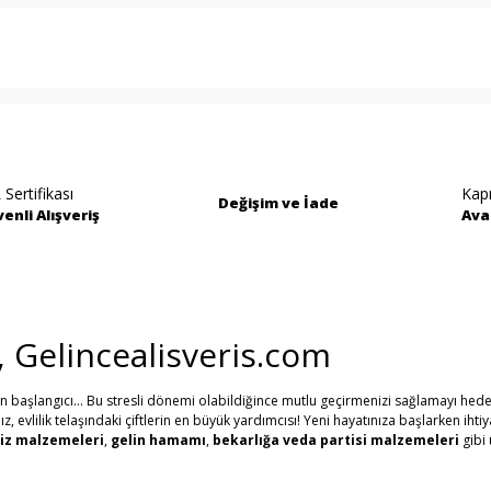
rında ve diğer konularda yetersiz gördüğünüz noktaları öneri formunu kullan
Bu ürüne ilk yorumu siz yapın!
miyor.
Yorum Yaz
 Sertifikası
Kap
Değişim ve İade
enli Alışveriş
Ava
i, Gelincealisveris.com
in başlangıcı... Bu stresli dönemi olabildiğince mutlu geçirmenizi sağlamayı hede
evlilik telaşındaki çiftlerin en büyük yardımcısı! Yeni hayatınıza başlarken ihti
Gönder
iz malzemeleri
,
gelin hamamı
,
bekarlığa veda partisi malzemeleri
gibi 
erine, Gelince Alışveriş üzerinden ihtiyacınız olan tüm nikah, kına, nişan ve düğü