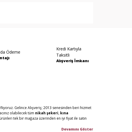
arak tarafımıza iletebilirsiniz.
Kredi Kartıyla
ıda Ödeme
Taksitli
ntajı
Alışveriş İmkanı
fliyoruz. Gelince Alışveriş; 2013 senesinden beri hizmet
yacınız olabilecek tüm
nikah şekeri
,
kına
ürünleri tek bir mağaza üzerinden en iyi fiyat ile satın
n malzemelerini en hızlı teslimat ile en iyi fiyat ve