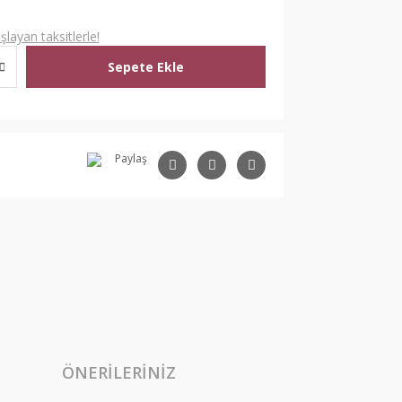
layan taksitlerle!
Sepete Ekle
Paylaş
ÖNERILERINIZ