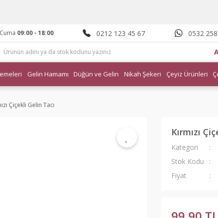
0212 123 45 67
0532 258
- Cuma
09:00 - 18:00
emeleri
Gelin Hamamı
Düğün ve Gelin
Nikah Şekeri
Çeyiz Ürünleri
Ç
ızı Çiçekli Gelin Tacı
Kırmızı Çiç
Kategori
Stok Kodu
Fiyat
99,90 T