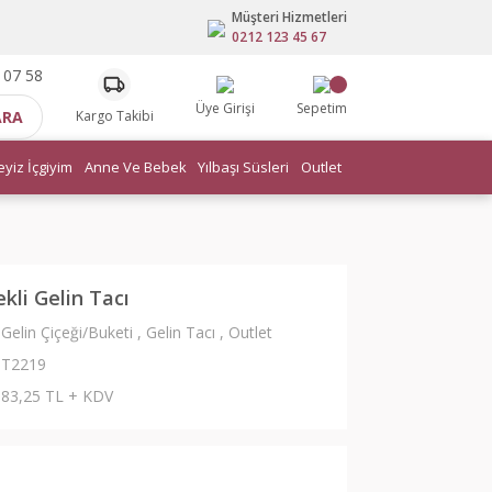
Müşteri Hizmetleri
0212 123 45 67
 07 58
Üye Girişi
Sepetim
ARA
Kargo Takibi
eyiz İçgiyim
Anne Ve Bebek
Yılbaşı Süsleri
Outlet
ekli Gelin Tacı
Gelin Çiçeği/Buketi
,
Gelin Tacı
,
Outlet
T2219
83,25 TL + KDV
L