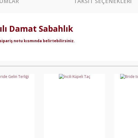
UMLAR
TAKSIT SEÇENEKLERI
ılı Damat Sabahlık
sipariş notu kısmında belirtebilirsiniz.
rında ve diğer konularda yetersiz gördüğünüz noktaları öneri formunu kullan
Bu ürüne ilk yorumu siz yapın!
miyor.
Yorum Yaz