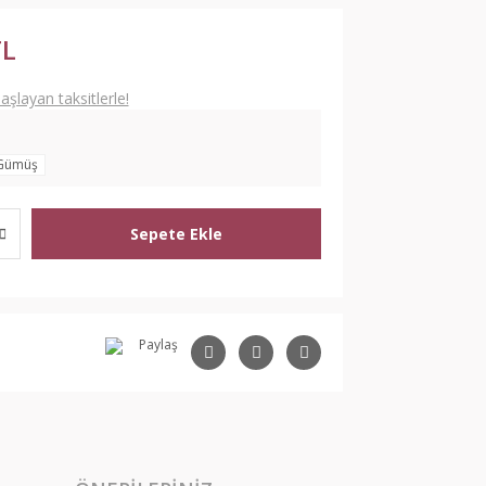
TL
şlayan taksitlerle!
Gümüş
Sepete Ekle
Paylaş