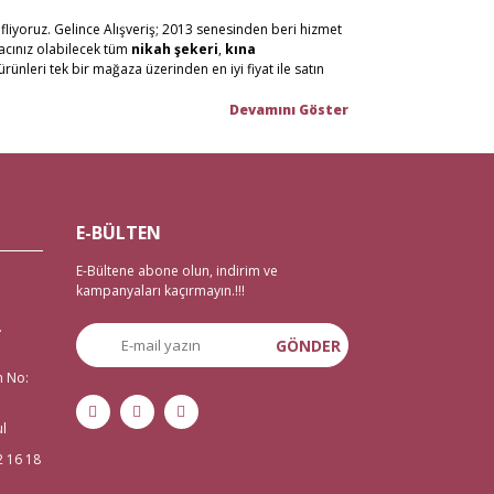
fliyoruz. Gelince Alışveriş; 2013 senesinden beri hizmet
yacınız olabilecek tüm
nikah şekeri
,
kına
ürünleri tek bir mağaza üzerinden en iyi fiyat ile satın
n malzemelerini en hızlı teslimat ile en iyi fiyat ve
or, %100 güvenli alışveriş ortamı ve iade/değişim
tanbul Eminönü’ndeki mağazamızda hizmet vermekteyiz.
E-BÜLTEN
 imkanı mevcut. Bunun yanı sıra tüm
çeyiz malzemele
ri
E-Bültene abone olun, indirim ve
zemeleri
,
düğün malzemeleri
,
gelin çeyizi
,
kampanyaları kaçırmayın.!!!
 veda malzemelerine ihtiyaç duyanlar için de 2 gün
.
GÖNDER
n No:
isi kına sepeti, kına gecesi aksesuarları, bindallı kaftan,
çin tek adrese tıklamanız yeterli.
ul
2 16 18