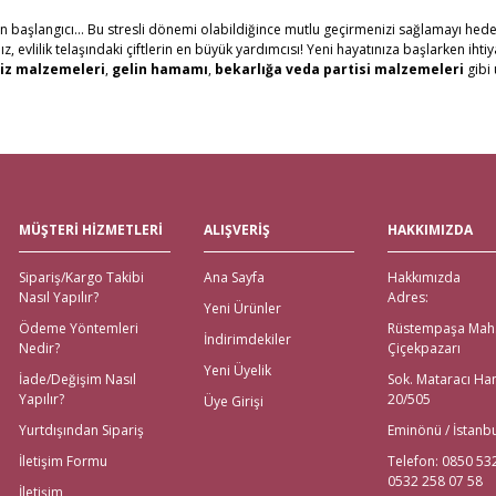
in başlangıcı... Bu stresli dönemi olabildiğince mutlu geçirmenizi sağlamayı hede
evlilik telaşındaki çiftlerin en büyük yardımcısı! Yeni hayatınıza başlarken ihti
iz malzemeleri
,
gelin hamamı
,
bekarlığa veda partisi malzemeleri
gibi 
erine, Gelince Alışveriş üzerinden ihtiyacınız olan tüm nikah, kına, nişan ve düğü
al ve Western Union ödeme şekilleriyle müşterilerimize ödeme kolaylıkları sunuy
tutuyoruz. Ayrıca web sitemizdeki ürünleri yakından görmek isteyenler için, İs
göndererek, evlenecek çiftlerin ihtiyacı olan ürünlerin ulaşmasını sağlıyoruz.
eli Çeyiz Malzemeleri
MÜŞTERİ HİZMETLERİ
ALIŞVERİŞ
HAKKIMIZDA
 Alışveriş! Özellikle alışverişi gelenlere, Aras kargo güvencesiyle, hızlı teslimat
Sipariş/Kargo Takibi
Ana Sayfa
Hakkımızda
emeleri için değil; sitemiz üzerinden ulaşabileceğiniz
nikah şekeri
,
kına mal
Nasıl Yapılır?
Adres:
ödeme imkanları bulunmaktadır. Yurt dışından nikah, nişan, kına ya da bekarlığa
Yeni Ürünler
Ödeme Yöntemleri
Rüstempaşa Mah
İndirimdekiler
Nedir?
Çiçekpazarı
na Malzemeleri için Tek Adres!
Yeni Üyelik
İade/Değişim Nasıl
Sok. Mataracı Ha
Yapılır?
20/505
Üye Girişi
emeleri tek tıkla kapınızda! İhtiyacınız olan tüm kına gecesi malzemeleri; kına teps
rez kutuları ve kına taçları olmak üzere ihtiyacınız olan tüm
kına malzemeleri
i
Yurtdışından Sipariş
Eminönü / İstanb
eda Partisi Malzemeleri
İletişim Formu
Telefon: 0850 53
0532 258 07 58
İletişim