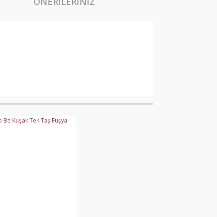
ÖNERILERINIZ
arak tarafımıza iletebilirsiniz.