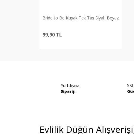
Bride to Be Kuşak Tek Taş Siyah Beyaz
99,90 TL
Yurtdışına
SSL
Sipariş
Güv
Evlilik Düğün Alışveriş