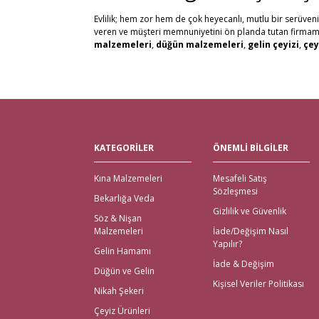
Evlilik; hem zor hem de çok heyecanlı, mutlu bir serüven
veren ve müşteri memnuniyetini ön planda tutan firmamız, 
malzemeleri
,
düğün malzemeleri
,
gelin çeyizi
,
çey
alabilirsiniz. Bu stresli süreçte mağaza mağaza dolaşmak y
kaliteli ürün seçenekleri ile satın alabilirsiniz.
Kredi kartı, Havale/Eft, Posta Çeki, Kapıda Ödeme, Payp
olanaklarımızla müşteri memnuniyetini en üst seviyede 
Tüm Türkiye ve tüm Dünya Ülkelerinden gelen siparişleri 
Nikah Şekeri ve En Kalit
KATEGORİLER
ÖNEMLİ BİLGİLER
Çeyiz malzemeleri
için en doğru adres elbette Gelince
Kına Malzemeleri
Mesafeli Satış
için kapıda ödeme imkanı ile beraber yalnızca çeyiz malz
Sözleşmesi
bekarlığa veda partisi malzemeleri
için de kapıda 
Bekarlığa Veda
içinde teslimat yapılmaktadır.
Gizlilik ve Güvenlik
Söz & Nişan
İhtiyacınız Olan Tüm Kı
Malzemeleri
İade/Değişim Nasıl
Yapılır?
Gelin Hamamı
Gelince Alışveriş üzerinden ihtiyacınız olan tüm kına malz
İade & Değişim
Düğün ve Gelin
kına kutuları, ekonomik setler, mezuniyet kına gecesi, çe
Kişisel Veriler Politikası
En Eğlenceli Bekarlığa V
Nikah Şekeri
Çeyiz Ürünleri