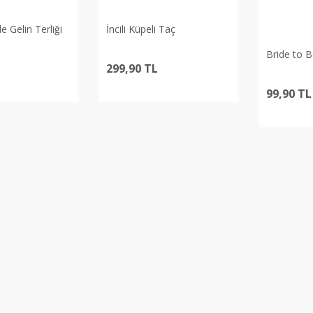
de Gelin Terliği
İncili Küpeli Taç
Gönder
Bride to 
299,90 TL
99,90 TL