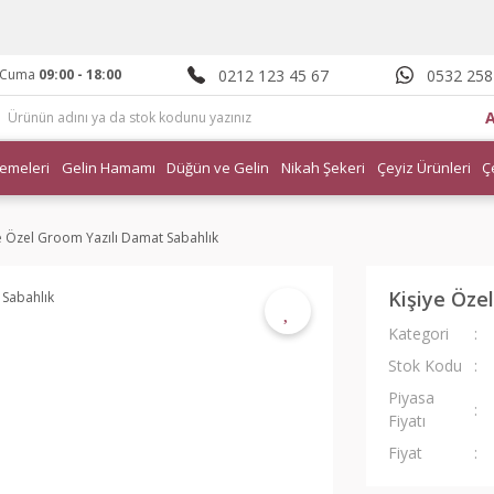
0212 123 45 67
0532 258
- Cuma
09:00 - 18:00
emeleri
Gelin Hamamı
Düğün ve Gelin
Nikah Şekeri
Çeyiz Ürünleri
Ç
e Özel Groom Yazılı Damat Sabahlık
Kişiye Öze
Kategori
Stok Kodu
Piyasa
Fiyatı
Fiyat