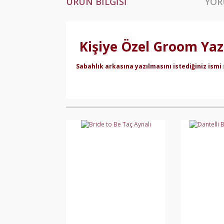
ÜRÜN BILGISI
YOR
Kişiye Özel Groom Yaz
Sabahlık arkasına
yazılmasını istediğiniz ismi 
Bu ürünün fiyat bilgisi, resim, ürün açıklamala
Görüş ve önerileriniz için teşekkür ederiz.
Ürün resmi kalitesiz, bozuk veya görüntülene
Ürün açıklamasında eksik bilgiler bulunuyor.
Ürün bilgilerinde hatalar bulunuyor.
Ürün fiyatı diğer sitelerden daha pahalı.
Bu ürüne benzer farklı alternatifler olmalı.