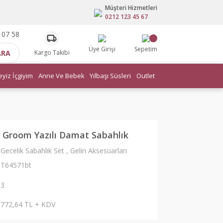
Müşteri Hizmetleri
0212 123 45 67
 07 58
Üye Girişi
Sepetim
ARA
Kargo Takibi
eyiz İçgiyim
Anne Ve Bebek
Yılbaşı Süsleri
Outlet
l Groom Yazılı Damat Sabahlık
Gecelik Sabahlık Set
,
Gelin Aksesuarları
T64571bt
3
772,64 TL + KDV