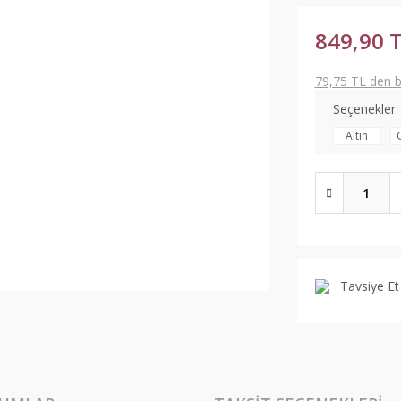
849,90 
79,75 TL den ba
Seçenekler
Altın
Tavsiye Et