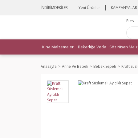
İNDİRİMDEKİLER
Yeni Ürünler
KAMPANYALAR
Ptesi 
Kına Malzemeleri
Bekarlığa Veda
Söz Nişan Malz
Anasayfa
Anne Ve Bebek
Bebek Sepeti
Kraft Süsl