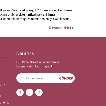
fliyoruz. Gelince Alışveriş; 2013 senesinden beri hizmet
yacınız olabilecek tüm
nikah şekeri
,
kına
ürünleri tek bir mağaza üzerinden en iyi fiyat ile satın
n malzemelerini en hızlı teslimat ile en iyi fiyat ve
or, %100 güvenli alışveriş ortamı ve iade/değişim
tanbul Eminönü’ndeki mağazamızda hizmet vermekteyiz.
E-BÜLTEN
 imkanı mevcut. Bunun yanı sıra tüm
çeyiz malzemele
ri
E-Bültene abone olun, indirim ve
zemeleri
,
düğün malzemeleri
,
gelin çeyizi
,
kampanyaları kaçırmayın.!!!
 veda malzemelerine ihtiyaç duyanlar için de 2 gün
.
GÖNDER
n No:
isi kına sepeti, kına gecesi aksesuarları, bindallı kaftan,
çin tek adrese tıklamanız yeterli.
ul
2 16 18