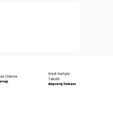
arak tarafımıza iletebilirsiniz.
Kredi Kartıyla
ıda Ödeme
Taksitli
ntajı
Alışveriş İmkanı