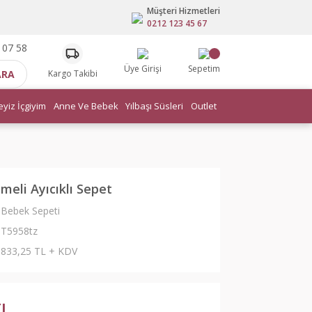
Müşteri Hizmetleri
0212 123 45 67
 07 58
Üye Girişi
Sepetim
ARA
Kargo Takibi
eyiz İçgiyim
Anne Ve Bebek
Yılbaşı Süsleri
Outlet
meli Ayıcıklı Sepet
Bebek Sepeti
T5958tz
833,25 TL + KDV
TL