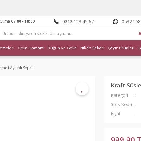
0212 123 45 67
0532 258
- Cuma
09:00 - 18:00
emeleri
Gelin Hamamı
Düğün ve Gelin
Nikah Şekeri
Çeyiz Ürünleri
Ç
emeli Ayıcıklı Sepet
Kraft Süsle
Kategori
Stok Kodu
Fiyat
999,90 