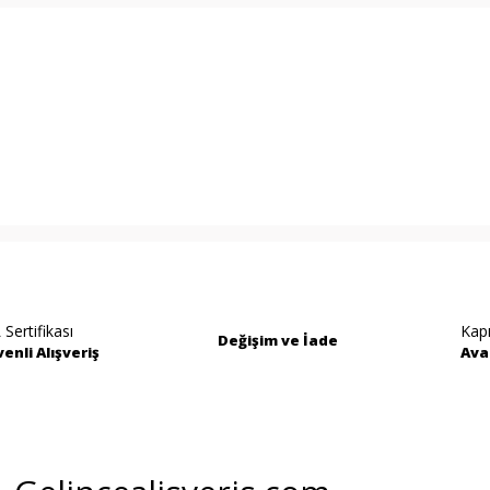
rında ve diğer konularda yetersiz gördüğünüz noktaları öneri formunu kullan
Bu ürüne ilk yorumu siz yapın!
miyor.
Yorum Yaz
 Sertifikası
Kap
Değişim ve İade
enli Alışveriş
Ava