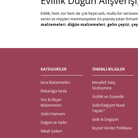
Evlilik Düğün Alışveriş
Evlilik; hem zor hem de çok heyecanlı, mutlu bir serüven
veren ve müşteri memnuniyetini ön planda tutan firmamız, 
malzemeleri
,
düğün malzemeleri
,
gelin çeyizi
,
çey
alabilirsiniz. Bu stresli süreçte mağaza mağaza dolaşmak y
kaliteli ürün seçenekleri ile satın alabilirsiniz.
Kredi kartı, Havale/Eft, Posta Çeki, Kapıda Ödeme, Payp
olanaklarımızla müşteri memnuniyetini en üst seviyede 
Tüm Türkiye ve tüm Dünya Ülkelerinden gelen siparişleri 
Nikah Şekeri ve En Kalit
KATEGORİLER
ÖNEMLİ BİLGİLER
Çeyiz malzemeleri
için en doğru adres elbette Gelince
Kına Malzemeleri
Mesafeli Satış
için kapıda ödeme imkanı ile beraber yalnızca çeyiz malz
Sözleşmesi
bekarlığa veda partisi malzemeleri
için de kapıda 
Bekarlığa Veda
içinde teslimat yapılmaktadır.
Gizlilik ve Güvenlik
Söz & Nişan
İhtiyacınız Olan Tüm Kı
Malzemeleri
İade/Değişim Nasıl
Yapılır?
Gelin Hamamı
Gelince Alışveriş üzerinden ihtiyacınız olan tüm kına malz
İade & Değişim
Düğün ve Gelin
kına kutuları, ekonomik setler, mezuniyet kına gecesi, çe
Kişisel Veriler Politikası
En Eğlenceli Bekarlığa V
Nikah Şekeri