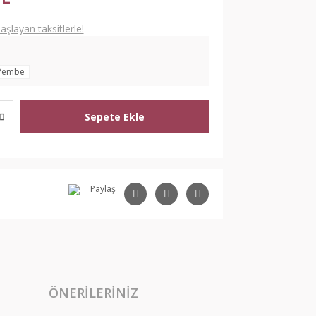
şlayan taksitlerle!
Pembe
Sepete Ekle
Paylaş
ÖNERILERINIZ