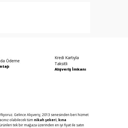
arak tarafımıza iletebilirsiniz.
Kredi Kartıyla
ıda Ödeme
Taksitli
ntajı
Alışveriş İmkanı
fliyoruz. Gelince Alışveriş; 2013 senesinden beri hizmet
yacınız olabilecek tüm
nikah şekeri
,
kına
ürünleri tek bir mağaza üzerinden en iyi fiyat ile satın