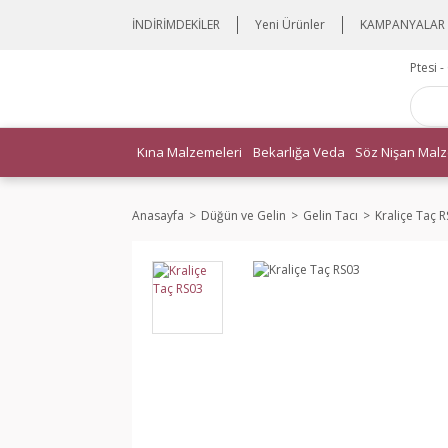
İNDİRİMDEKİLER
Yeni Ürünler
KAMPANYALAR
Ptesi 
Kına Malzemeleri
Bekarlığa Veda
Söz Nişan Malz
Anasayfa
Düğün ve Gelin
Gelin Tacı
Kraliçe Taç 