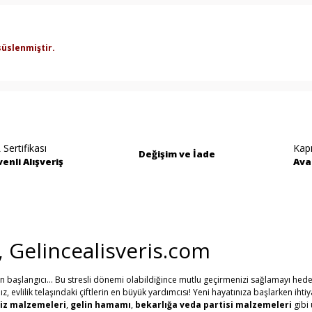
üslenmiştir.
rında ve diğer konularda yetersiz gördüğünüz noktaları öneri formunu kullan
Bu ürüne ilk yorumu siz yapın!
miyor.
Yorum Yaz
 Sertifikası
Kap
Değişim ve İade
enli Alışveriş
Ava
i, Gelincealisveris.com
in başlangıcı... Bu stresli dönemi olabildiğince mutlu geçirmenizi sağlamayı hede
evlilik telaşındaki çiftlerin en büyük yardımcısı! Yeni hayatınıza başlarken ihti
Gönder
iz malzemeleri
,
gelin hamamı
,
bekarlığa veda partisi malzemeleri
gibi 