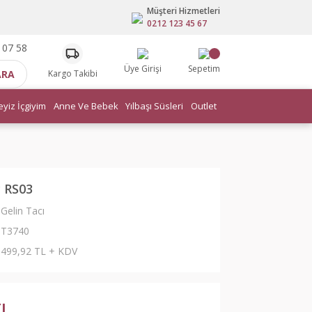
Müşteri Hizmetleri
0212 123 45 67
 07 58
Üye Girişi
Sepetim
ARA
Kargo Takibi
eyiz İçgiyim
Anne Ve Bebek
Yılbaşı Süsleri
Outlet
ç RS03
Gelin Tacı
T3740
499,92 TL + KDV
TL