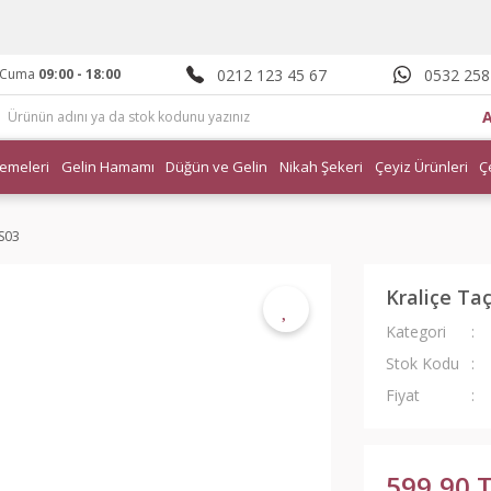
0212 123 45 67
0532 258
- Cuma
09:00 - 18:00
emeleri
Gelin Hamamı
Düğün ve Gelin
Nikah Şekeri
Çeyiz Ürünleri
Ç
RS03
Kraliçe Ta
Kategori
Stok Kodu
Fiyat
599,90 