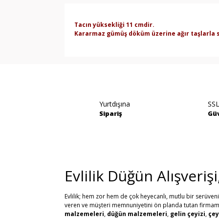
Tacın yüksekliği 11 cmdir.
Kararmaz gümüş döküm üzerine ağır taşlarla s
Bu ürünün fiyat bilgisi, resim, ürün açıklamala
Görüş ve önerileriniz için teşekkür ederiz.
Ürün resmi kalitesiz, bozuk veya görüntülene
Yurtdışına
SSL
Ürün açıklamasında eksik bilgiler bulunuyor.
Sipariş
Güv
Ürün bilgilerinde hatalar bulunuyor.
Ürün fiyatı diğer sitelerden daha pahalı.
Bu ürüne benzer farklı alternatifler olmalı.
Evlilik Düğün Alışveriş
Evlilik; hem zor hem de çok heyecanlı, mutlu bir serüven
veren ve müşteri memnuniyetini ön planda tutan firmamız, 
malzemeleri
,
düğün malzemeleri
,
gelin çeyizi
,
çey