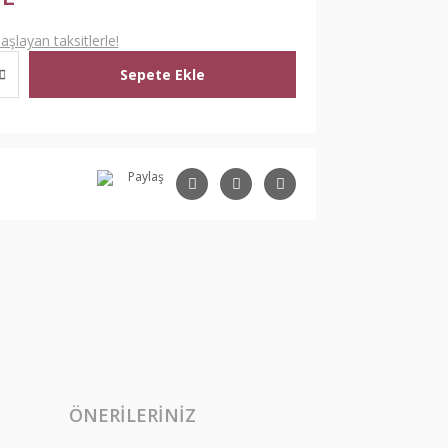
şlayan taksitlerle!
Sepete Ekle
Paylaş
ÖNERILERINIZ