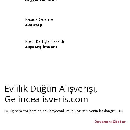
Kapıda Ödeme
Avantajı
Gönder
Kredi Kartıyla Taksitli
Alışveriş İmkanı
Evlilik Düğün Alışverişi,
Gelincealisveris.com
Evlilik; hem zor hem de çok heyecanlı, mutlu bir serüvenin başlangıcı... Bu
stresli dönemi olabildiğince mutlu geçirmenizi sağlamayı hedefliyoruz.
Gelince Alışveriş; 2013 senesinden beri hizmet veren ve müşteri
memnuniyetini ön planda tutan firmamız, evlilik telaşındaki çiftlerin en