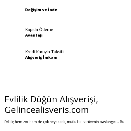
Değişim ve İade
Kapıda Ödeme
Avantajı
Gönder
Kredi Kartıyla Taksitli
Alışveriş İmkanı
Evlilik Düğün Alışverişi,
Gelincealisveris.com
Evlilik; hem zor hem de çok heyecanlı, mutlu bir serüvenin başlangıcı... Bu
stresli dönemi olabildiğince mutlu geçirmenizi sağlamayı hedefliyoruz.