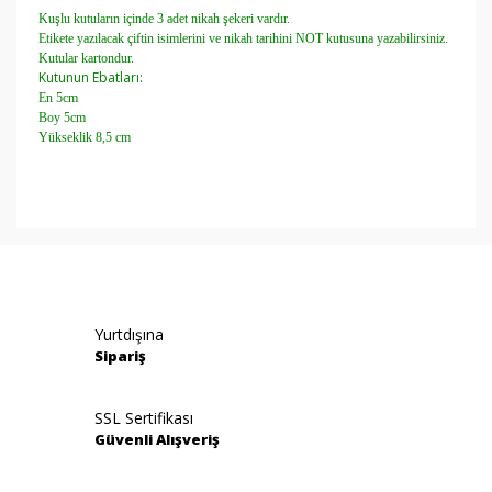
Kuşlu kutuların
içinde 3 adet nikah şekeri vardır.
Etikete yazılacak çiftin isimlerini ve nikah tarihini NOT kutusuna yazabilirsiniz.
Kutular kartondur.
Kutunun Ebatları:
En 5cm
Boy 5cm
Yükseklik 8,5 cm
Bu ürünün fiyat bilgisi, resim, ürün açıklamalarında ve
diğer konularda yetersiz gördüğünüz noktaları öneri
Bu ürüne ilk yorumu siz yapın!
formunu kullanarak tarafımıza iletebilirsiniz.
Görüş ve önerileriniz için teşekkür ederiz.
Yorum Yaz
Yurtdışına
Ürün resmi kalitesiz, bozuk veya görüntülenemiyor.
Sipariş
Ürün açıklamasında eksik bilgiler bulunuyor.
Ürün bilgilerinde hatalar bulunuyor.
SSL Sertifikası
Güvenli Alışveriş
Ürün fiyatı diğer sitelerden daha pahalı.
Bu ürüne benzer farklı alternatifler olmalı.