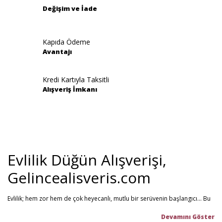
Değişim ve İade
Kapıda Ödeme
Avantajı
Gönder
Kredi Kartıyla Taksitli
Alışveriş İmkanı
Evlilik Düğün Alışverişi,
Gelincealisveris.com
Evlilik; hem zor hem de çok heyecanlı, mutlu bir serüvenin başlangıcı... Bu
stresli dönemi olabildiğince mutlu geçirmenizi sağlamayı hedefliyoruz.
Gelince Alışveriş; 2013 senesinden beri hizmet veren ve müşteri