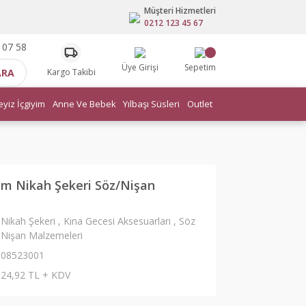
Müşteri Hizmetleri
0212 123 45 67
 07 58
Üye Girişi
Sepetim
ARA
Kargo Takibi
eyiz İçgiyim
Anne Ve Bebek
Yılbaşı Süsleri
Outlet
m Nikah Şekeri Söz/Nişan
Nikah Şekeri
,
Kına Gecesi Aksesuarları
,
Söz
Nişan Malzemeleri
08523001
24,92 TL + KDV