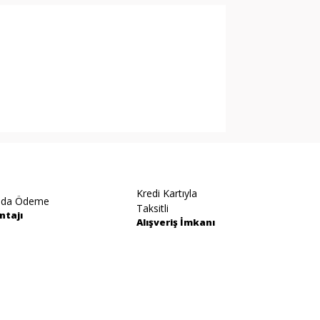
arak tarafımıza iletebilirsiniz.
Kredi Kartıyla
ıda Ödeme
Taksitli
ntajı
Alışveriş İmkanı