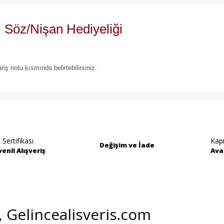
Söz/Nişan Hediyeliği
ariş notu kısmında belirtebilirsiniz.
rında ve diğer konularda yetersiz gördüğünüz noktaları öneri formunu kullan
Bu ürüne ilk yorumu siz yapın!
miyor.
Yorum Yaz
 Sertifikası
Kap
Değişim ve İade
enli Alışveriş
Ava
i, Gelincealisveris.com