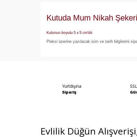
Kutuda Mum Nikah Şekeri 
Kutunun boyutu 5 x 5 cm'dir.
Pleksi üzerine yazılacak isim ve tarih bilgilerini sip
Bu ürünün fiyat bilgisi, resim, ürün açıklamala
Görüş ve önerileriniz için teşekkür ederiz.
Ürün resmi kalitesiz, bozuk veya görüntülene
Yurtdışına
SSL
Ürün açıklamasında eksik bilgiler bulunuyor.
Sipariş
Güv
Ürün bilgilerinde hatalar bulunuyor.
Ürün fiyatı diğer sitelerden daha pahalı.
Bu ürüne benzer farklı alternatifler olmalı.
Evlilik Düğün Alışveriş