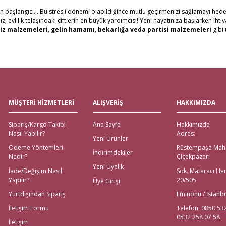
in başlangıcı... Bu stresli dönemi olabildiğince mutlu geçirmenizi sağlamayı hede
evlilik telaşındaki çiftlerin en büyük yardımcısı! Yeni hayatınıza başlarken ihti
Gönder
iz malzemeleri
,
gelin hamamı
,
bekarlığa veda partisi malzemeleri
gibi 
erine, Gelince Alışveriş üzerinden ihtiyacınız olan tüm nikah, kına, nişan ve düğü
al ve Western Union ödeme şekilleriyle müşterilerimize ödeme kolaylıkları sunuy
tutuyoruz. Ayrıca web sitemizdeki ürünleri yakından görmek isteyenler için, İs
göndererek, evlenecek çiftlerin ihtiyacı olan ürünlerin ulaşmasını sağlıyoruz.
eli Çeyiz Malzemeleri
MÜŞTERİ HİZMETLERİ
ALIŞVERİŞ
HAKKIMIZDA
 Alışveriş! Özellikle alışverişi gelenlere, Aras kargo güvencesiyle, hızlı teslimat
Sipariş/Kargo Takibi
Ana Sayfa
Hakkımızda
emeleri için değil; sitemiz üzerinden ulaşabileceğiniz
nikah şekeri
,
kına mal
Nasıl Yapılır?
Adres:
ödeme imkanları bulunmaktadır. Yurt dışından nikah, nişan, kına ya da bekarlığa
Yeni Ürünler
Ödeme Yöntemleri
Rüstempaşa Mah
İndirimdekiler
Nedir?
Çiçekpazarı
na Malzemeleri için Tek Adres!
Yeni Üyelik
İade/Değişim Nasıl
Sok. Mataracı Ha
Yapılır?
20/505
Üye Girişi
emeleri tek tıkla kapınızda! İhtiyacınız olan tüm kına gecesi malzemeleri; kına teps
rez kutuları ve kına taçları olmak üzere ihtiyacınız olan tüm
kına malzemeleri
i
Yurtdışından Sipariş
Eminönü / İstanb
eda Partisi Malzemeleri
İletişim Formu
Telefon: 0850 53
0532 258 07 58
İletişim