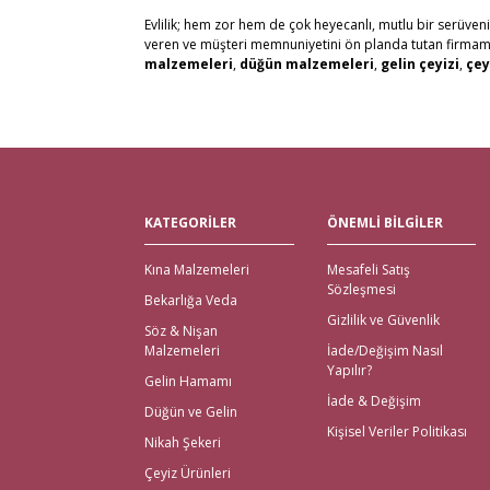
Evlilik; hem zor hem de çok heyecanlı, mutlu bir serüven
veren ve müşteri memnuniyetini ön planda tutan firmamız, 
malzemeleri
,
düğün malzemeleri
,
gelin çeyizi
,
çey
alabilirsiniz. Bu stresli süreçte mağaza mağaza dolaşmak y
kaliteli ürün seçenekleri ile satın alabilirsiniz.
Kredi kartı, Havale/Eft, Posta Çeki, Kapıda Ödeme, Payp
olanaklarımızla müşteri memnuniyetini en üst seviyede 
Tüm Türkiye ve tüm Dünya Ülkelerinden gelen siparişleri 
Nikah Şekeri ve En Kalit
KATEGORİLER
ÖNEMLİ BİLGİLER
Çeyiz malzemeleri
için en doğru adres elbette Gelince
Kına Malzemeleri
Mesafeli Satış
için kapıda ödeme imkanı ile beraber yalnızca çeyiz malz
Sözleşmesi
bekarlığa veda partisi malzemeleri
için de kapıda 
Bekarlığa Veda
içinde teslimat yapılmaktadır.
Gizlilik ve Güvenlik
Söz & Nişan
İhtiyacınız Olan Tüm Kı
Malzemeleri
İade/Değişim Nasıl
Yapılır?
Gelin Hamamı
Gelince Alışveriş üzerinden ihtiyacınız olan tüm kına malz
İade & Değişim
Düğün ve Gelin
kına kutuları, ekonomik setler, mezuniyet kına gecesi, çe
Kişisel Veriler Politikası
En Eğlenceli Bekarlığa V
Nikah Şekeri
Çeyiz Ürünleri