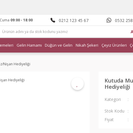
0212 123 45 67
0532 258
- Cuma
09:00 - 18:00
emeleri
Gelin Hamamı
Düğün ve Gelin
Nikah Şekeri
Çeyiz Ürünleri
Ç
z/Nişan Hediyeliği
Kutuda Mu
Hediyeliği
Kategori
Stok Kodu
Fiyat