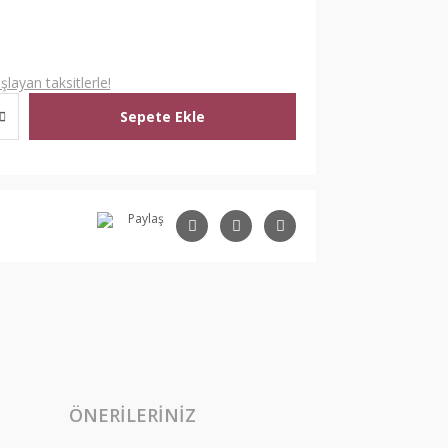
L
layan taksitlerle!
Sepete Ekle
Paylaş
ÖNERILERINIZ