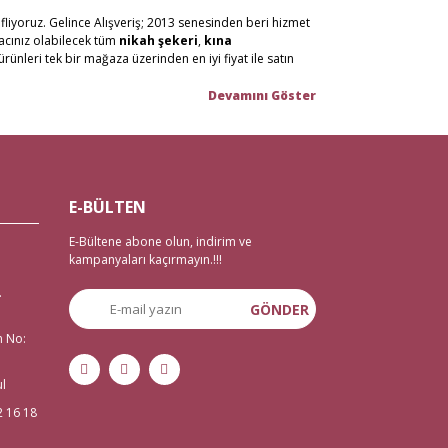
fliyoruz. Gelince Alışveriş; 2013 senesinden beri hizmet
yacınız olabilecek tüm
nikah şekeri
,
kına
ürünleri tek bir mağaza üzerinden en iyi fiyat ile satın
n malzemelerini en hızlı teslimat ile en iyi fiyat ve
or, %100 güvenli alışveriş ortamı ve iade/değişim
tanbul Eminönü’ndeki mağazamızda hizmet vermekteyiz.
E-BÜLTEN
 imkanı mevcut. Bunun yanı sıra tüm
çeyiz malzemele
ri
E-Bültene abone olun, indirim ve
zemeleri
,
düğün malzemeleri
,
gelin çeyizi
,
kampanyaları kaçırmayın.!!!
 veda malzemelerine ihtiyaç duyanlar için de 2 gün
.
GÖNDER
n No:
isi kına sepeti, kına gecesi aksesuarları, bindallı kaftan,
çin tek adrese tıklamanız yeterli.
ul
2 16 18