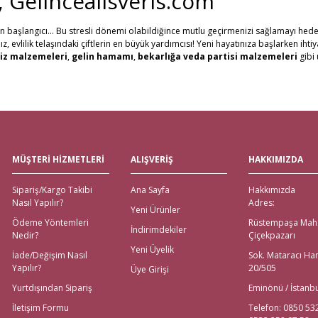
i, Gelincealisveris.com
in başlangıcı... Bu stresli dönemi olabildiğince mutlu geçirmenizi sağlamayı hede
evlilik telaşındaki çiftlerin en büyük yardımcısı! Yeni hayatınıza başlarken ihti
Gönder
iz malzemeleri
,
gelin hamamı
,
bekarlığa veda partisi malzemeleri
gibi 
erine, Gelince Alışveriş üzerinden ihtiyacınız olan tüm nikah, kına, nişan ve düğü
al ve Western Union ödeme şekilleriyle müşterilerimize ödeme kolaylıkları sunuy
tutuyoruz. Ayrıca web sitemizdeki ürünleri yakından görmek isteyenler için, İs
göndererek, evlenecek çiftlerin ihtiyacı olan ürünlerin ulaşmasını sağlıyoruz.
eli Çeyiz Malzemeleri
MÜŞTERİ HİZMETLERİ
ALIŞVERİŞ
HAKKIMIZDA
 Alışveriş! Özellikle alışverişi gelenlere, Aras kargo güvencesiyle, hızlı teslimat
Sipariş/Kargo Takibi
Ana Sayfa
Hakkımızda
emeleri için değil; sitemiz üzerinden ulaşabileceğiniz
nikah şekeri
,
kına mal
Nasıl Yapılır?
Adres:
ödeme imkanları bulunmaktadır. Yurt dışından nikah, nişan, kına ya da bekarlığa
Yeni Ürünler
Ödeme Yöntemleri
Rüstempaşa Mah
İndirimdekiler
Nedir?
Çiçekpazarı
na Malzemeleri için Tek Adres!
Yeni Üyelik
İade/Değişim Nasıl
Sok. Mataracı Ha
Yapılır?
20/505
Üye Girişi
emeleri tek tıkla kapınızda! İhtiyacınız olan tüm kına gecesi malzemeleri; kına teps
rez kutuları ve kına taçları olmak üzere ihtiyacınız olan tüm
kına malzemeleri
i
Yurtdışından Sipariş
Eminönü / İstanb
eda Partisi Malzemeleri
İletişim Formu
Telefon: 0850 53