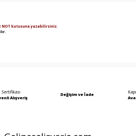
z NOT kutusuna yazabilirsiniz.
lır.
rında ve diğer konularda yetersiz gördüğünüz noktaları öneri formunu kullan
Bu ürüne ilk yorumu siz yapın!
miyor.
Yorum Yaz
 Sertifikası
Kap
Değişim ve İade
enli Alışveriş
Ava