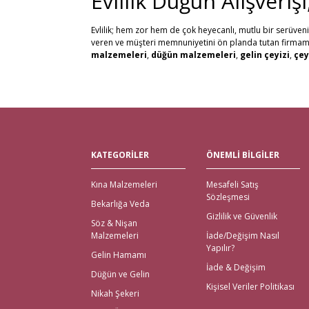
Evlilik Düğün Alışveriş
Evlilik; hem zor hem de çok heyecanlı, mutlu bir serüven
veren ve müşteri memnuniyetini ön planda tutan firmamız, 
malzemeleri
,
düğün malzemeleri
,
gelin çeyizi
,
çey
alabilirsiniz. Bu stresli süreçte mağaza mağaza dolaşmak y
kaliteli ürün seçenekleri ile satın alabilirsiniz.
Kredi kartı, Havale/Eft, Posta Çeki, Kapıda Ödeme, Payp
olanaklarımızla müşteri memnuniyetini en üst seviyede 
Tüm Türkiye ve tüm Dünya Ülkelerinden gelen siparişleri 
Nikah Şekeri ve En Kalit
KATEGORİLER
ÖNEMLİ BİLGİLER
Çeyiz malzemeleri
için en doğru adres elbette Gelince
Kına Malzemeleri
Mesafeli Satış
için kapıda ödeme imkanı ile beraber yalnızca çeyiz malz
Sözleşmesi
bekarlığa veda partisi malzemeleri
için de kapıda 
Bekarlığa Veda
içinde teslimat yapılmaktadır.
Gizlilik ve Güvenlik
Söz & Nişan
İhtiyacınız Olan Tüm Kı
Malzemeleri
İade/Değişim Nasıl
Yapılır?
Gelin Hamamı
Gelince Alışveriş üzerinden ihtiyacınız olan tüm kına malz
İade & Değişim
Düğün ve Gelin
kına kutuları, ekonomik setler, mezuniyet kına gecesi, çe
Kişisel Veriler Politikası
En Eğlenceli Bekarlığa V
Nikah Şekeri