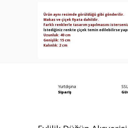
Ürün aynı resimde görüldüğü gibi gönderilir.
Makas ve çiçek fiyata dahildir.
Farklı renklerle tasarım yapılmasını isterseni
İstediğiniz renkte çiçek temin edilebilirse yapı
Uzunluk: 40 cm
Genişlik: 15 cm
Kalınlık: 2 cm
Bu ürünün fiyat bilgisi, resim, ürün açıklamala
Görüş ve önerileriniz için teşekkür ederiz.
Ürün resmi kalitesiz, bozuk veya görüntülene
Yurtdışına
SSL
Ürün açıklamasında eksik bilgiler bulunuyor.
Sipariş
Güv
Ürün bilgilerinde hatalar bulunuyor.
Ürün fiyatı diğer sitelerden daha pahalı.
Bu ürüne benzer farklı alternatifler olmalı.