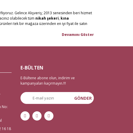
fliyoruz. Gelince Alışveriş; 2013 senesinden beri hizmet
yacınız olabilecek tüm
nikah şekeri
,
kına
ürünleri tek bir mağaza üzerinden en iyi fiyat ile satın
n malzemelerini en hızlı teslimat ile en iyi fiyat ve
or, %100 güvenli alışveriş ortamı ve iade/değişim
tanbul Eminönü’ndeki mağazamızda hizmet vermekteyiz.
E-BÜLTEN
 imkanı mevcut. Bunun yanı sıra tüm
çeyiz malzemele
ri
E-Bültene abone olun, indirim ve
zemeleri
,
düğün malzemeleri
,
gelin çeyizi
,
kampanyaları kaçırmayın.!!!
 veda malzemelerine ihtiyaç duyanlar için de 2 gün
.
GÖNDER
n No:
isi kına sepeti, kına gecesi aksesuarları, bindallı kaftan,
çin tek adrese tıklamanız yeterli.
ul
2 16 18