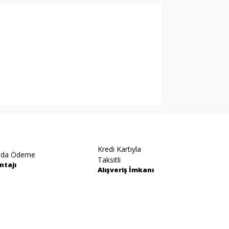
arak tarafımıza iletebilirsiniz.
Kredi Kartıyla
ıda Ödeme
Taksitli
ntajı
Alışveriş İmkanı