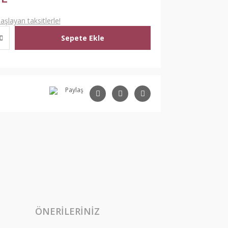
şlayan taksitlerle!
Sepete Ekle
Paylaş
ÖNERILERINIZ