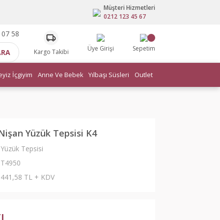
Müşteri Hizmetleri
0212 123 45 67
 07 58
Üye Girişi
Sepetim
ARA
Kargo Takibi
eyiz İçgiyim
Anne Ve Bebek
Yılbaşı Süsleri
Outlet
Nişan Yüzük Tepsisi K4
Yüzük Tepsisi
T4950
441,58 TL + KDV
TL