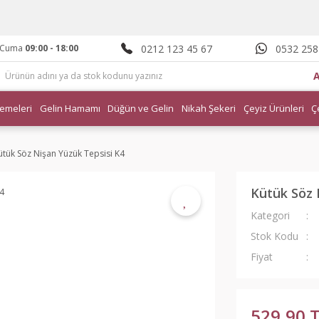
0212 123 45 67
0532 258
- Cuma
09:00 - 18:00
emeleri
Gelin Hamamı
Düğün ve Gelin
Nikah Şekeri
Çeyiz Ürünleri
Ç
ütük Söz Nişan Yüzük Tepsisi K4
Kütük Söz 
Kategori
Stok Kodu
Fiyat
529,90 