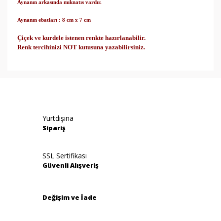
Aynanın arkasında mıknatıs vardır.
Aynanın ebatları : 8 cm x 7 cm
Çiçek ve kurdele istenen renkte hazırlanabilir.
Renk tercihinizi NOT kutusuna yazabilirsiniz.
Bu ürünün fiyat bilgisi, resim, ürün açıklamalarında ve
diğer konularda yetersiz gördüğünüz noktaları öneri
Bu ürüne ilk yorumu siz yapın!
formunu kullanarak tarafımıza iletebilirsiniz.
Görüş ve önerileriniz için teşekkür ederiz.
Yorum Yaz
Yurtdışına
Ürün resmi kalitesiz, bozuk veya görüntülenemiyor.
Sipariş
Ürün açıklamasında eksik bilgiler bulunuyor.
Ürün bilgilerinde hatalar bulunuyor.
SSL Sertifikası
Güvenli Alışveriş
Ürün fiyatı diğer sitelerden daha pahalı.
Bu ürüne benzer farklı alternatifler olmalı.
Değişim ve İade