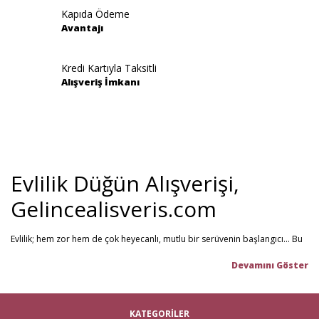
Kapıda Ödeme
Avantajı
Gönder
Kredi Kartıyla Taksitli
Alışveriş İmkanı
Evlilik Düğün Alışverişi,
Gelincealisveris.com
Evlilik; hem zor hem de çok heyecanlı, mutlu bir serüvenin başlangıcı... Bu
stresli dönemi olabildiğince mutlu geçirmenizi sağlamayı hedefliyoruz.
Gelince Alışveriş; 2013 senesinden beri hizmet veren ve müşteri
memnuniyetini ön planda tutan firmamız, evlilik telaşındaki çiftlerin en
büyük yardımcısı! Yeni hayatınıza başlarken ihtiyacınız olabilecek tüm
nikah şekeri
,
kına malzemeleri
,
düğün malzemeleri
,
gelin çeyizi
,
KATEGORİLER
çeyiz malzemeleri
,
gelin hamamı
,
bekarlığa veda partisi