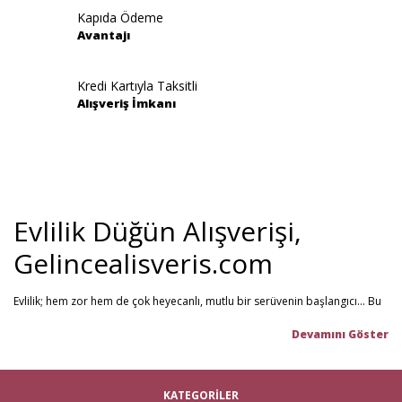
Kapıda Ödeme
Avantajı
Gönder
Kredi Kartıyla Taksitli
Alışveriş İmkanı
Evlilik Düğün Alışverişi,
Gelincealisveris.com
Evlilik; hem zor hem de çok heyecanlı, mutlu bir serüvenin başlangıcı... Bu
stresli dönemi olabildiğince mutlu geçirmenizi sağlamayı hedefliyoruz.
Gelince Alışveriş; 2013 senesinden beri hizmet veren ve müşteri
memnuniyetini ön planda tutan firmamız, evlilik telaşındaki çiftlerin en
büyük yardımcısı! Yeni hayatınıza başlarken ihtiyacınız olabilecek tüm
nikah şekeri
,
kına malzemeleri
,
düğün malzemeleri
,
gelin çeyizi
,
KATEGORİLER
çeyiz malzemeleri
,
gelin hamamı
,
bekarlığa veda partisi