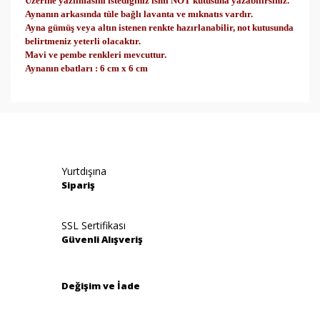
Üzerine yazılmasını istediğiniz ismi NOT kutusuna yazabilirsiniz.
Aynanın arkasında tüle bağlı lavanta ve mıknatıs vardır.
Ayna gümüş veya altın istenen renkte hazırlanabilir, not kutusunda
belirtmeniz yeterli olacaktır.
Mavi ve pembe renkleri mevcuttur.
Aynanın ebatları : 6 cm x 6 cm
Bu ürünün fiyat bilgisi, resim, ürün açıklamalarında ve
diğer konularda yetersiz gördüğünüz noktaları öneri
Bu ürüne ilk yorumu siz yapın!
formunu kullanarak tarafımıza iletebilirsiniz.
Görüş ve önerileriniz için teşekkür ederiz.
Yorum Yaz
Yurtdışına
Ürün resmi kalitesiz, bozuk veya görüntülenemiyor.
Sipariş
Ürün açıklamasında eksik bilgiler bulunuyor.
Ürün bilgilerinde hatalar bulunuyor.
SSL Sertifikası
Güvenli Alışveriş
Ürün fiyatı diğer sitelerden daha pahalı.
Bu ürüne benzer farklı alternatifler olmalı.
Değişim ve İade