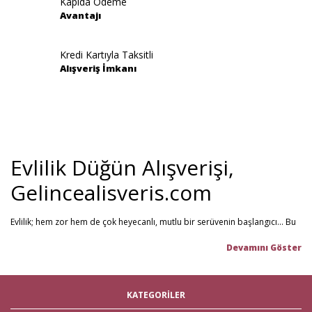
Kapıda Ödeme
Avantajı
Gönder
Kredi Kartıyla Taksitli
Alışveriş İmkanı
Evlilik Düğün Alışverişi,
Gelincealisveris.com
Evlilik; hem zor hem de çok heyecanlı, mutlu bir serüvenin başlangıcı... Bu
stresli dönemi olabildiğince mutlu geçirmenizi sağlamayı hedefliyoruz.
Gelince Alışveriş; 2013 senesinden beri hizmet veren ve müşteri
memnuniyetini ön planda tutan firmamız, evlilik telaşındaki çiftlerin en
büyük yardımcısı! Yeni hayatınıza başlarken ihtiyacınız olabilecek tüm
nikah şekeri
,
kına malzemeleri
,
düğün malzemeleri
,
gelin çeyizi
,
KATEGORİLER
çeyiz malzemeleri
,
gelin hamamı
,
bekarlığa veda partisi
malzemeleri
gibi ürünleri tek bir mağaza üzerinden en iyi fiyat ile satın