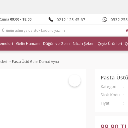
0212 123 45 67
0532 258
- Cuma
09:00 - 18:00
emeleri
Gelin Hamamı
Düğün ve Gelin
Nikah Şekeri
Çeyiz Ürünleri
Ç
sleri
Pasta Üstü Gelin Damat Ayna
Pasta Üst
Kategori
Stok Kodu
Fiyat
99,90 T