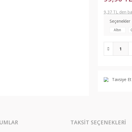
9,37 TL den baş
Seçenekler
Altın
Tavsiye Et
UMLAR
TAKSIT SEÇENEKLERI