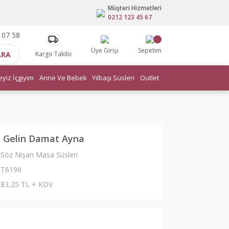
Müşteri Hizmetleri
0212 123 45 67
 07 58
Üye Girişi
Sepetim
ARA
Kargo Takibi
eyiz İçgiyim
Anne Ve Bebek
Yılbaşı Süsleri
Outlet
ü Gelin Damat Ayna
Söz Nişan Masa Süsleri
T6196
83,25 TL + KDV
L