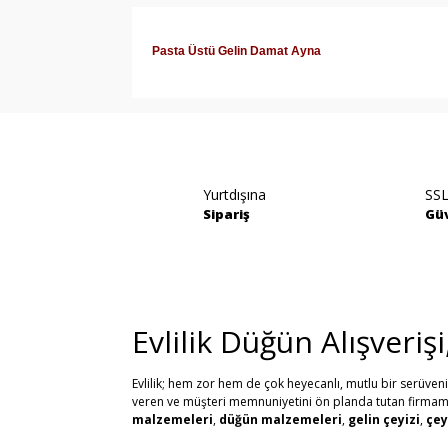
Pasta Üstü Gelin Damat Ayna
Bu ürünün fiyat bilgisi, resim, ürün açıklamala
Görüş ve önerileriniz için teşekkür ederiz.
Ürün resmi kalitesiz, bozuk veya görüntülene
Yurtdışına
SSL
Ürün açıklamasında eksik bilgiler bulunuyor.
Sipariş
Güv
Ürün bilgilerinde hatalar bulunuyor.
Ürün fiyatı diğer sitelerden daha pahalı.
Bu ürüne benzer farklı alternatifler olmalı.
Evlilik Düğün Alışveriş
Evlilik; hem zor hem de çok heyecanlı, mutlu bir serüven
veren ve müşteri memnuniyetini ön planda tutan firmamız, 
malzemeleri
,
düğün malzemeleri
,
gelin çeyizi
,
çey
alabilirsiniz. Bu stresli süreçte mağaza mağaza dolaşmak y