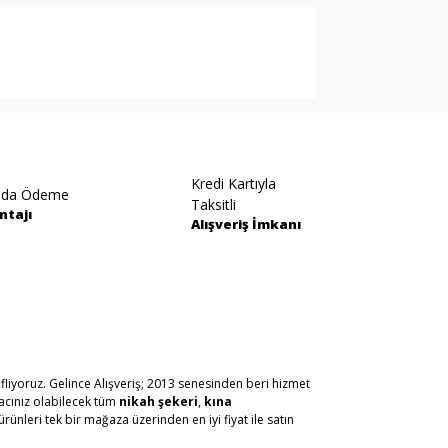
arak tarafımıza iletebilirsiniz.
Kredi Kartıyla
ıda Ödeme
Taksitli
ntajı
Alışveriş İmkanı
fliyoruz. Gelince Alışveriş; 2013 senesinden beri hizmet
yacınız olabilecek tüm
nikah şekeri
,
kına
ürünleri tek bir mağaza üzerinden en iyi fiyat ile satın
n malzemelerini en hızlı teslimat ile en iyi fiyat ve