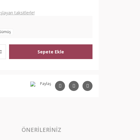
layan taksitlerle!
Gümüş
Sepete Ekle
Paylaş
ÖNERILERINIZ