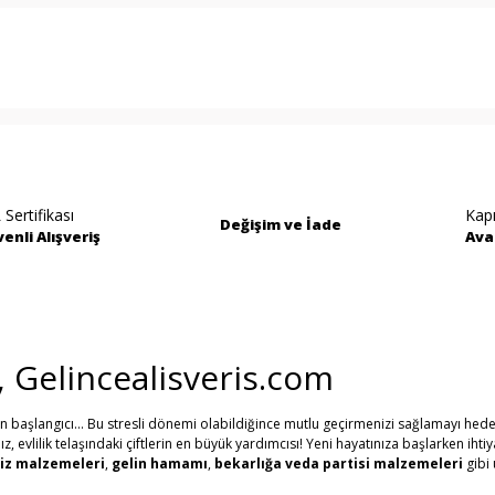
rında ve diğer konularda yetersiz gördüğünüz noktaları öneri formunu kullan
Bu ürüne ilk yorumu siz yapın!
miyor.
Yorum Yaz
 Sertifikası
Kap
Değişim ve İade
enli Alışveriş
Ava
i, Gelincealisveris.com
in başlangıcı... Bu stresli dönemi olabildiğince mutlu geçirmenizi sağlamayı hede
evlilik telaşındaki çiftlerin en büyük yardımcısı! Yeni hayatınıza başlarken ihti
Gönder
iz malzemeleri
,
gelin hamamı
,
bekarlığa veda partisi malzemeleri
gibi 
erine, Gelince Alışveriş üzerinden ihtiyacınız olan tüm nikah, kına, nişan ve düğü