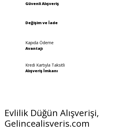
Güvenli Alışveriş
Ürün fiyatı diğer sitelerden daha pahalı.
Bu ürüne benzer farklı alternatifler olmalı.
Değişim ve İade
Kapıda Ödeme
Avantajı
Gönder
Kredi Kartıyla Taksitli
Alışveriş İmkanı
Evlilik Düğün Alışverişi,
Gelincealisveris.com