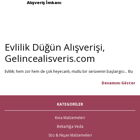
Alışveriş İmkanı
Evlilik Düğün Alışverişi,
Gelincealisveris.com
Evlilik; hem zor hem de çok heyecanlı, mutlu bir serüvenin başlangıcı... Bu
stresli dönemi olabildiğince mutlu geçirmenizi sağlamayı hedefliyoruz.
Gelince Alışveriş; 2013 senesinden beri hizmet veren ve müşteri
memnuniyetini ön planda tutan firmamız, evlilik telaşındaki çiftlerin en
büyük yardımcısı! Yeni hayatınıza başlarken ihtiyacınız olabilecek tüm
nikah şekeri
,
kına malzemeleri
,
düğün malzemeleri
,
gelin çeyizi
,
KATEGORİLER
çeyiz malzemeleri
,
gelin hamamı
,
bekarlığa veda partisi
malzemeleri
gibi ürünleri tek bir mağaza üzerinden en iyi fiyat ile satın
alabilirsiniz. Bu stresli süreçte mağaza mağaza dolaşmak yerine, Gelince
Kına Malzemeleri
Alışveriş üzerinden ihtiyacınız olan tüm nikah, kına, nişan ve düğün
Bekarlığa Veda
malzemelerini en hızlı teslimat ile en iyi fiyat ve kaliteli ürün seçenekleri ile
satın alabilirsiniz.
Söz & Nişan Malzemeleri