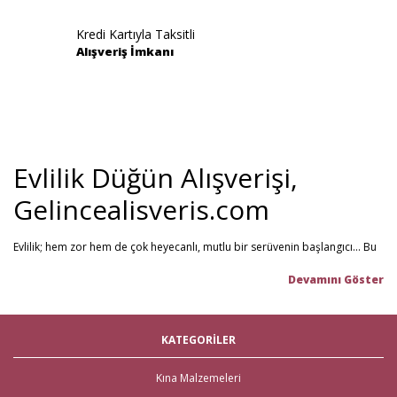
Kredi Kartıyla Taksitli
Alışveriş İmkanı
Evlilik Düğün Alışverişi,
Gelincealisveris.com
Evlilik; hem zor hem de çok heyecanlı, mutlu bir serüvenin başlangıcı... Bu
stresli dönemi olabildiğince mutlu geçirmenizi sağlamayı hedefliyoruz.
Gelince Alışveriş; 2013 senesinden beri hizmet veren ve müşteri
memnuniyetini ön planda tutan firmamız, evlilik telaşındaki çiftlerin en
büyük yardımcısı! Yeni hayatınıza başlarken ihtiyacınız olabilecek tüm
nikah şekeri
,
kına malzemeleri
,
düğün malzemeleri
,
gelin çeyizi
,
KATEGORİLER
çeyiz malzemeleri
,
gelin hamamı
,
bekarlığa veda partisi
malzemeleri
gibi ürünleri tek bir mağaza üzerinden en iyi fiyat ile satın
alabilirsiniz. Bu stresli süreçte mağaza mağaza dolaşmak yerine, Gelince
Kına Malzemeleri
Alışveriş üzerinden ihtiyacınız olan tüm nikah, kına, nişan ve düğün