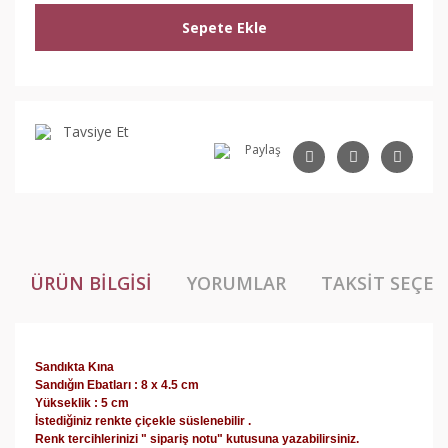
Sepete Ekle
Tavsiye Et
Paylaş
ÜRÜN BILGISI
YORUMLAR
TAKSIT SEÇEN
Sandıkta Kına
Sandığın Ebatları : ​8 x 4.5 cm
Yükseklik : 5 cm
İstediğiniz renkte çiçekle süslenebilir .
Renk tercihlerinizi " sipariş notu" kutusuna yazabilirsiniz.