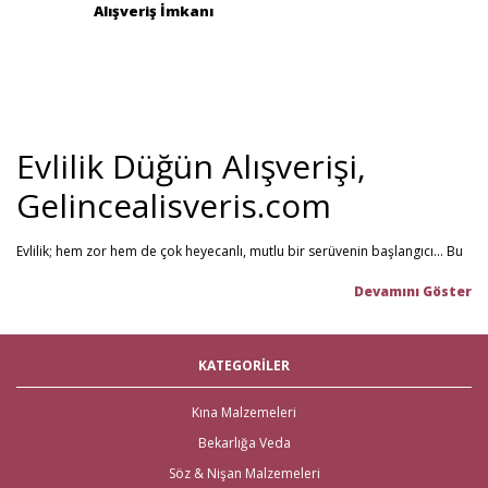
Alışveriş İmkanı
Evlilik Düğün Alışverişi,
Gelincealisveris.com
Evlilik; hem zor hem de çok heyecanlı, mutlu bir serüvenin başlangıcı... Bu
stresli dönemi olabildiğince mutlu geçirmenizi sağlamayı hedefliyoruz.
Gelince Alışveriş; 2013 senesinden beri hizmet veren ve müşteri
memnuniyetini ön planda tutan firmamız, evlilik telaşındaki çiftlerin en
büyük yardımcısı! Yeni hayatınıza başlarken ihtiyacınız olabilecek tüm
nikah şekeri
,
kına malzemeleri
,
düğün malzemeleri
,
gelin çeyizi
,
KATEGORİLER
çeyiz malzemeleri
,
gelin hamamı
,
bekarlığa veda partisi
malzemeleri
gibi ürünleri tek bir mağaza üzerinden en iyi fiyat ile satın
alabilirsiniz. Bu stresli süreçte mağaza mağaza dolaşmak yerine, Gelince
Kına Malzemeleri
Alışveriş üzerinden ihtiyacınız olan tüm nikah, kına, nişan ve düğün
Bekarlığa Veda
malzemelerini en hızlı teslimat ile en iyi fiyat ve kaliteli ürün seçenekleri ile
satın alabilirsiniz.
Söz & Nişan Malzemeleri